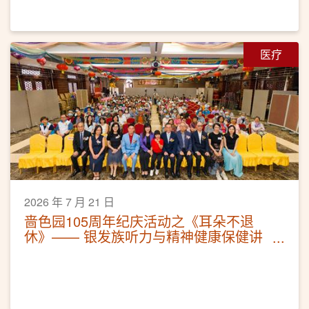
医疗
2026 年 7 月 21 日
啬色园105周年纪庆活动之《耳朵不退
休》—— 银发族听力与精神健康保健讲
座活动圆满