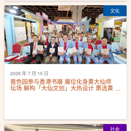
文化
2026 年 7 月 15 日
啬色园参与香港书展 展位化身黄大仙师
坛场 解构「大仙文创」大热设计 票选黄
大仙祠代表香气
社会