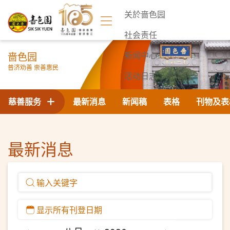
关於啬色园
社会责任
啬色园
新闻中心
普济劝善 崇善惠民
活动日志
联络我们
慈善服务
最新消息
新闻稿
表格
刊物及表
最新消息