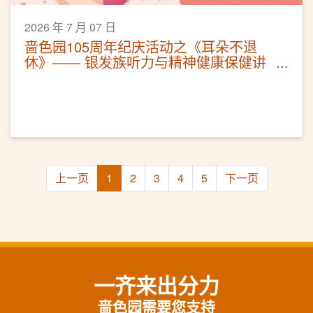
2026 年 7 月 07 日
啬色园105周年纪庆活动之《耳朵不退
休》—— 银发族听力与精神健康保健讲
座
上一页
1
2
3
4
5
下一页
一齐来出分力
啬色园需要您支持