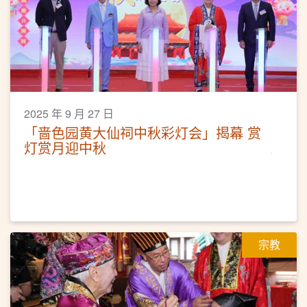
2025 年 9 月 27 日
「啬色园黄大仙祠中秋彩灯会」揭幕 赏
灯赏月迎中秋
宗教