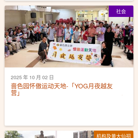
社会
2025 年 10 月 02 日
啬色园怀傲运动天地-「YOG月夜越友
营」
机构及黄大仙祠