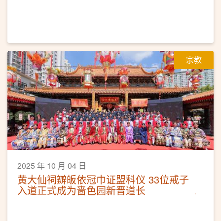
宗教
2025 年 10 月 04 日
黄大仙祠辧皈依冠巾证盟科仪 33位戒子
入道正式成为啬色园新晋道长