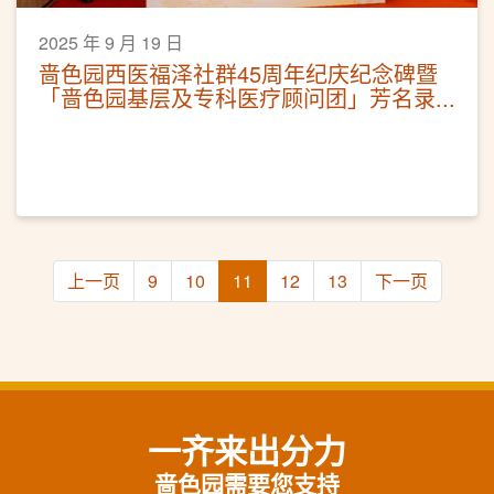
2025 年 9 月 19 日
啬色园西医福泽社群45周年纪庆纪念碑暨
「啬色园基层及专科医疗顾问团」芳名录
揭幕礼 — 冀未来提供更全面医疗服务 惠
及普罗大众
上一页
9
10
11
12
13
下一页
一齐来出分力
啬色园需要您支持