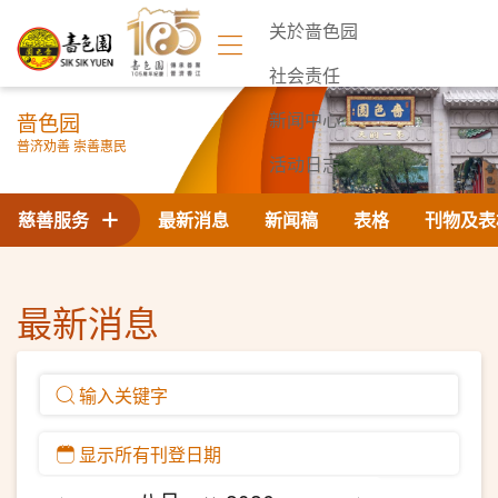
关於啬色园
社会责任
啬色园
新闻中心
普济劝善 崇善惠民
活动日志
联络我们
慈善服务
最新消息
新闻稿
表格
刊物及表
最新消息