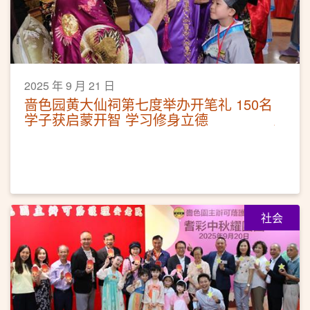
2025 年 9 月 21 日
啬色园黄大仙祠第七度举办开笔礼 150名
学子获启蒙开智 学习修身立德
社会