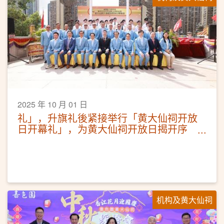
2025 年 10 月 01 日
礼」，升旗礼後紧接举行「黄大仙祠开放
日开幕礼」，为黄大仙祠开放日揭开序
幕。 国庆日举办升旗仪式 啬色园护旗队
展爱国精神
机构及黄大仙祠