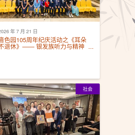
2026 年 7 月 21 日
啬色园105周年纪庆活动之《耳朵
不退休》—— 银发族听力与精神
健康保健讲座活动圆满
社会