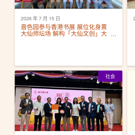
2026 年 7 月 15 日
啬色园参与香港书展 展位化身黄
大仙师坛场 解构「大仙文创」大
热设计 票选黄大仙祠代表香气
社会