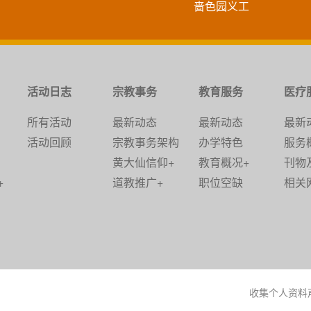
啬色园义工
活动日志
宗教事务
教育服务
医疗
所有活动
最新动态
最新动态
最新
活动回顾
宗教事务架构
办学特色
服务
黄大仙信仰+
教育概况+
刊物
+
道教推广+
职位空缺
相关
收集个人资料