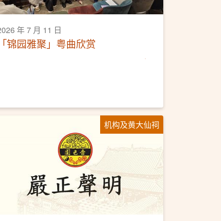
2026 年 7 月 11 日
「锦园雅聚」粤曲欣赏
机构及黄大仙祠