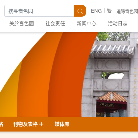
搜寻关键字
搜寻
ENG
繁
追踪啬色园
关於啬色园
社会责任
新闻中心
活动日志
格
刊物及表格
媒体廊