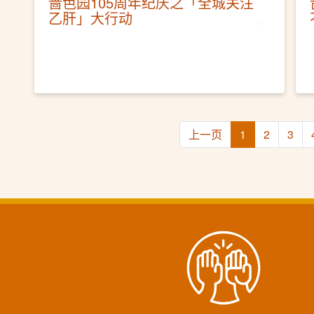
啬色园105周年纪庆之「全城关注
乙肝」大行动
上一页
1
2
3