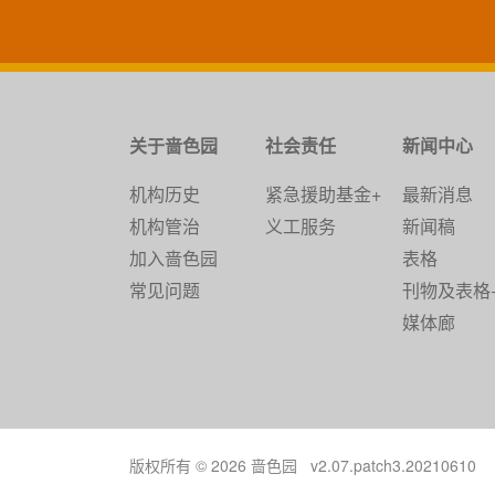
关于啬色园
社会责任
新闻中心
机构历史
紧急援助基金+
最新消息
机构管治
义工服务
新闻稿
加入啬色园
表格
常见问题
刊物及表格
媒体廊
版权所有 © 2026 啬色园 v2.07.patch3.20210610