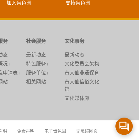
加入啬色园
支持啬色园
服务
社会服务
文化事务
动态
最新动态
最新动态
概况+
特色服务+
文化委员会架构
及申请表+
服务单位+
黄大仙非遗保育
网站
相关网站
黄大仙信俗文化
馆
文化媒体廊
声明
免责声明
电子啬色园
无障碍网页