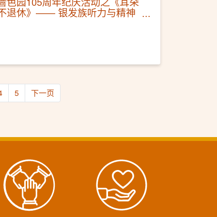
啬色园105周年纪庆活动之《耳朵
不退休》—— 银发族听力与精神
健康保健讲座
4
5
下一页