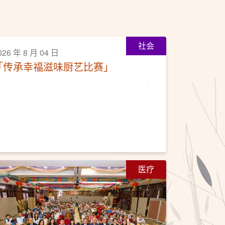
社会
026 年 8 月 04 日
「传承幸福滋味厨艺比赛」
医疗