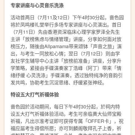
专家讲座与心灵音乐洗涤
活动首两日（7月11及12日）下午4时30分起，啬色园
将於凤鸣楼礼堂举行多场专家讲座与心灵演出。首日
（7月11日）先由香港资深临床心理学家罗泽全先生
主讲「放榜焦虑与情绪管理」讲座，分享如何面对放
榜压力，随後由Allpamama带来颂钵「声音之旅」演
出，与考生一同放松心情；翌日（7月12日）则由学
友社学生辅导中心主讲「放榜前准备」讲座，分享升
学策略，紧接由手碟演奏家丁浩峰（阿丁）带来「情
绪纾缓 心灵洗涤」手碟演奏，透过独特纯净的音韵引
发共鸣，协助考生沉淀思绪、纾缓紧张神经。
特设五大打气祈福体验
啬色园於活动期间，每日下午4时30分起，於祠内特
设五大打气祈福体验活动。考生可亲临黄大仙师宝殿
祈福，凡出示准考证即可获得专属「OFFER卡」，祝
福应届考生得偿所愿；亦可到麟阁敬拜孔子上香，祈