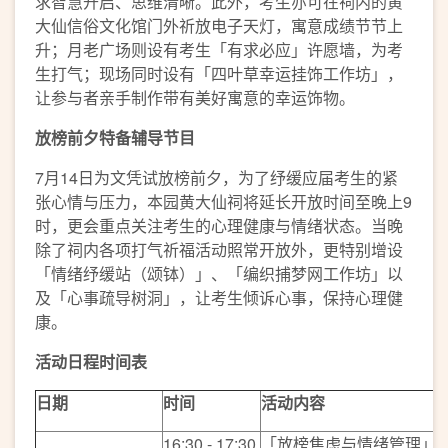
求智慧开启、思维清晰。此外，考生亦可在祠内的黄
大仙信俗文化馆门外祈放电子天灯，寓意成绩节节上
升；月老广场则设有考生「有求必应」许愿墙，为考
生打气；现场同时设有「四叶草幸运挂饰工作坊」，
让参与者亲手制作带有美好寓意的幸运饰物。
放榜前夕特备
辅
导
节目
7月14日为文凭试放榜前夕，为了纾缓应届考生的紧
张心情与压力，本园黄大仙祠将延长开放时间至晚上9
时，更会重点关注考生的心理健康与情绪状态。当晚
除了祠内各项打气祈福活动照常开放外，更特别增设
「情绪纾缓站（颂钵）」、「编织捕梦网工作坊」以
及「心事疏导树洞」，让考生倾诉心事，保持心理健
康。
活动日程时间表
日期
时间
活动内容
16:30 - 17:30
「放榜焦虑与情绪管理」