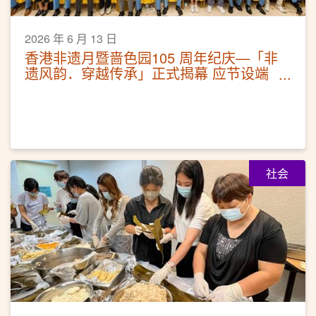
2026 年 6 月 13 日
香港非遗月暨啬色园105 周年纪庆—「非
遗风韵．穿越传承」正式揭幕 应节设端
午非遗体验 免费公众活动推广非遗
社会