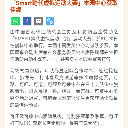
「Smart跨代虚拟运动大赛」本园中心获取
佳绩
由中国香港体适能总会主办及利希慎基金赞助之
「SMART跨代虚拟运动计划」运动大赛，於6月20日
在创科中心举行。本园十间耆英中心均派队参赛。本
园董事会副主席兼社会服务委员会主席陈灿辉先生担
任活动启动礼嘉宾之一，并亲身为本园参赛者打气。
现场气氛炽热，每队尽显团队合作精神，经过抢包
山、扒龙舟、打咏春及竞速游等多个虚拟竞赛，可
聚、可旺、可康，可颐及可荣中心在三十支队伍中脱
颖而出，进入最後十强。经过一番苦战，可聚中心勇
夺全场总冠军，可聚会员刘荣兴先生更荣获两个项目
的最佳运动员。
可旺及可康中心紧随其後，分别获亚军及季军，可旺
打气队同时获得长者组别的「最有气氛大奖」。