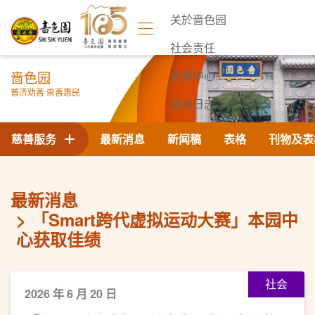
关於啬色园
社会责任
啬色园
新闻中心
普济劝善 崇善惠民
活动日志
联络我们
慈善服务
最新消息
新闻稿
表格
刊物及表
最新消息
「Smart跨代虚拟运动大赛」本园中
心获取佳绩
社会
2026 年 6 月 20 日