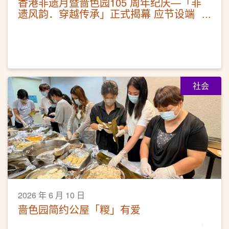
香港非遗月暨啬色园105 周年纪庆—「非
遗风韵．穿越传承」正式揭幕 应节设端
午非遗体验 免费公众活动推广非遗
社会
2026 年 6 月 10 日
啬色园简约公屋「糉」有爱