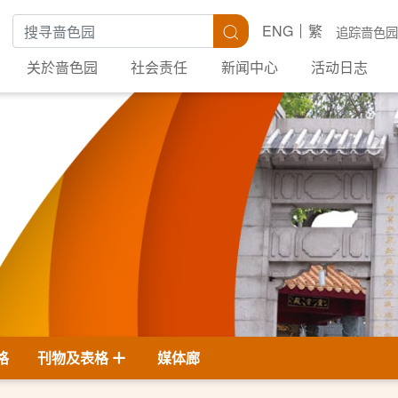
搜寻关键字
搜寻
ENG
繁
追踪啬色园
关於啬色园
社会责任
新闻中心
活动日志
格
刊物及表格
媒体廊