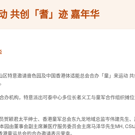
动 共创「耆」迹 嘉年华
华
大仙区特意邀请啬色园及中国香港体适能总会合办「童」来运动 
。
合办机构，特意派出可泰中心多位长者义工与童军合作组织摊位
务专员贺颖君太平绅士、香港童军总会东九龙地域总监岑伟建先生
园由董事会副主席兼医疗服务委员会主席马泽华先生MH, CS
获香港童运总会的合办邀请表示荣幸。