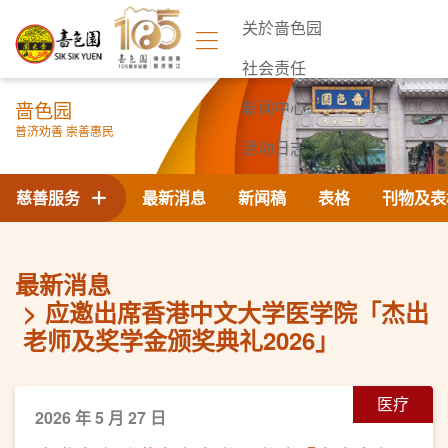
关於啬色园
社会责任
啬色园
新闻中心
普济劝善 崇善惠民
活动日志
联络我们
慈善服务
最新消息
新闻稿
表格
刊物及表
最新消息
应邀出席香港中文大学医学院「杰出
老师及奖学金颁奖典礼2026」
医疗
2026 年 5 月 27 日