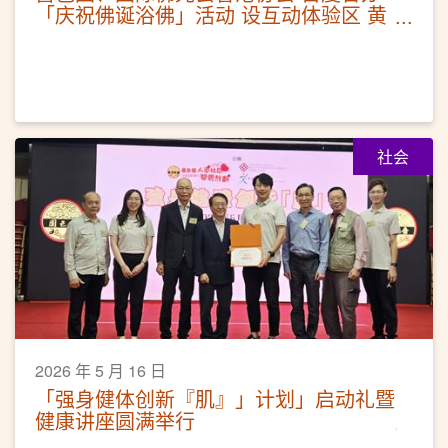
「庆祝佛诞浴佛」活动 设互动体验区 黄
大仙祠延长开放时间
社会
2026 年 5 月 16 日
「强身健体创新『肌』」计划」启动礼暨
健康讲座圆满举行