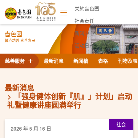
关於啬色园
社会责任
啬色园
新闻中心
普济劝善 崇善惠民
活动日志
联络我们
慈善服务
最新消息
新闻稿
表格
刊物及表
最新消息
「强身健体创新『肌』」计划」启动
礼暨健康讲座圆满举行
社会
2026 年 5 月 16 日