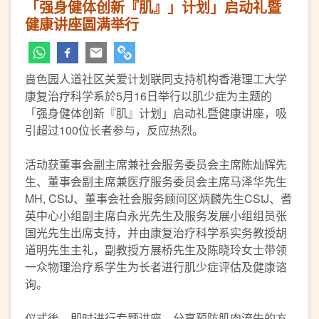
「强身健体创新『肌』」计划」启动礼暨
健康讲座圆满举行
啬色园人道社区关爱计划联同支持机构香港理工大学
康复治疗科学系於5月16日举行以肌少症为主题的
「强身健体创新『肌』计划」启动礼暨健康讲座，吸
引超过100位长者参与，反应热烈。
活动获董事会副主席兼社会服务委员会主席陈灿辉先
生、董事会副主席兼医疗服务委员会主席马泽华先生
MH, CStJ、董事会社会服务顾问区炳麟先生CStJ、耆
英中心小组副主席白永光先生及服务发展小组组员张
国光先生出席支持，并由康复治疗科学系实务教授胡
道明先生主礼，副教授方展桥先生及陈晓玲女士带领
一众物理治疗系学生为长者进行肌少症评估及健康谘
询。
仪式後，即时进行专题讲座，分享预防肌肉流失的方