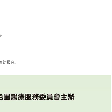
堂
统筹处报名。