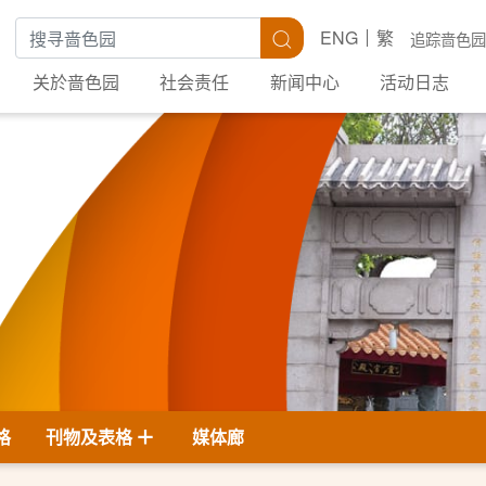
搜寻关键字
搜寻
ENG
繁
追踪啬色园
关於啬色园
社会责任
新闻中心
活动日志
格
刊物及表格
媒体廊