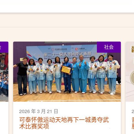
会
社会
2026 年 3 月 21 日
可泰怀傲运动天地再下一城勇夺武
术比赛奖项