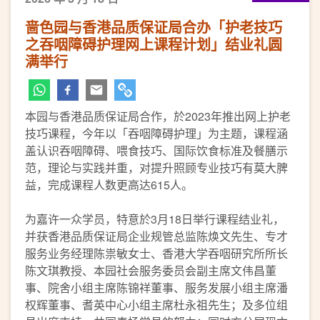
啬色园与香港品质保证局合办「护老技巧
之吞咽障碍护理网上课程计划」结业礼圆
满举行
本园与香港品质保证局合作，於2023年推出网上护老
技巧课程，今年以「吞咽障碍护理」为主题，课程涵
盖认识吞咽障碍、喂食技巧、国际饮食标准及餐膳示
范，理论与实践并重，对提升照顾专业技巧有莫大脾
益，完成课程人数更高达615人。
为嘉许一众学员，特意於3月18日举行课程结业礼，
并获香港品质保证局企业规管总监陈焕文先生、专才
服务业务经理陈祟敏女士、香港大学吞咽研究所所长
陈文琪教授、本园社会服务委员会副主席文伟昌董
事、院舍小组主席陈锦祥董事、服务发展小组主席潘
权辉董事、耆英中心小组主席杜永祖先生；及多位组