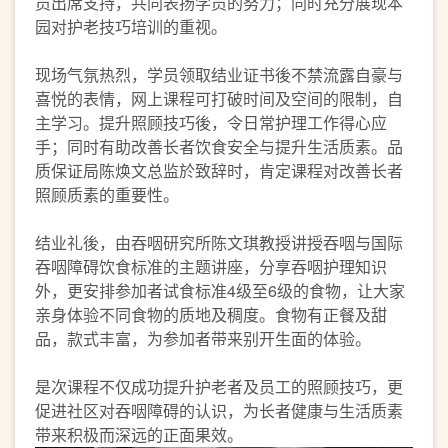
员出席支持，共同表扬学员的努力；同时充分展现本
园对护老技巧培训的重视。
现场气氛热烈，学员领取结业证书後不禁流露自豪与
喜悦的表情，网上课程可打破时间及空间的限制，自
主学习。提升照顾技巧後，令日常护理工作得心应
手；同时有助改善长者饮食安全与提升生活质素。品
质保证局陈焕文总监於致辞时，肯定课程对改善长者
照顾质素的重要性。
结业礼後，由吞咽研究所陈文琪教授讲授吞咽与国际
吞咽障碍饮食标准的主题讲座，分享吞咽护理知识
外，更安排参加者试食标准4级至6级的食物，让大家
亲身体验不同食物的质地及稠度。食物有正餐及甜
品，款式丰富，为参加者带来别开生面的体验。
是次课程不仅成功提升护老者及员工的照顾技巧，更
促进社区对吞咽障碍的认识，为长者健康与生活质素
带来积极而深远的正面果效。