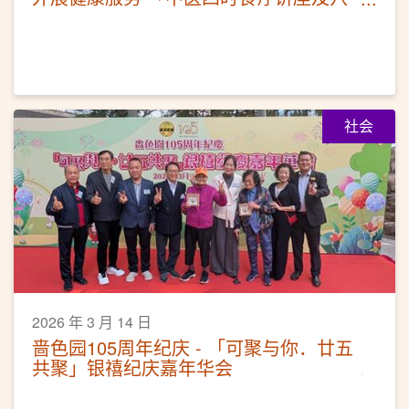
位按摩体验」
社会
2026 年 3 月 14 日
啬色园105周年纪庆 - 「可聚与你．廿五
共聚」银禧纪庆嘉年华会