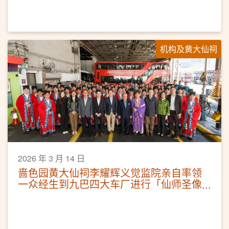
机构及黄大仙祠
2026 年 3 月 14 日
啬色园黄大仙祠李耀辉义觉监院亲自率领
一众经生到九巴四大车厂进行「仙师圣像
洒净科仪」