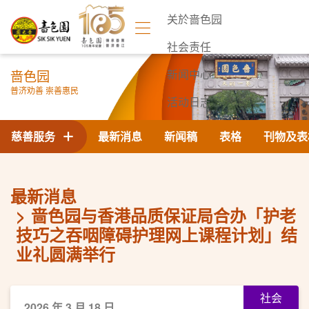
关於啬色园
社会责任
啬色园
新闻中心
普济劝善 崇善惠民
活动日志
联络我们
慈善服务
最新消息
新闻稿
表格
刊物及表
最新消息
啬色园与香港品质保证局合办「护老
技巧之吞咽障碍护理网上课程计划」结
业礼圆满举行
社会
2026 年 3 月 18 日