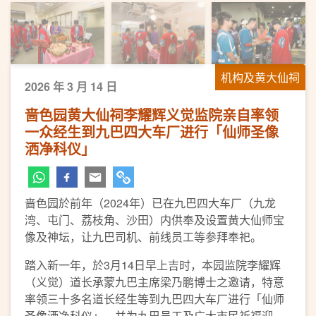
机构及黄大仙祠
2026 年 3 月 14 日
啬色园黄大仙祠李耀辉义觉监院亲自率领
一众经生到九巴四大车厂进行「仙师圣像
洒净科仪」
啬色园於前年（2024年）已在九巴四大车厂（九龙
湾、屯门、荔枝角、沙田）内供奉及设置黄大仙师宝
像及神坛，让九巴司机、前线员工等参拜奉祀。
踏入新一年，於3月14日早上吉时，本园监院李耀辉
（义觉）道长承蒙九巴主席梁乃鹏博士之邀请，特意
率领三十多名道长经生等到九巴四大车厂进行「仙师
圣像洒净科仪」，并为九巴员工及广大市民祈福迎