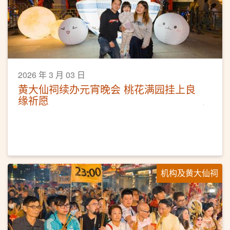
2026 年 3 月 03 日
黄大仙祠续办元宵晚会 桃花满园挂上良
缘祈愿
机构及黄大仙祠