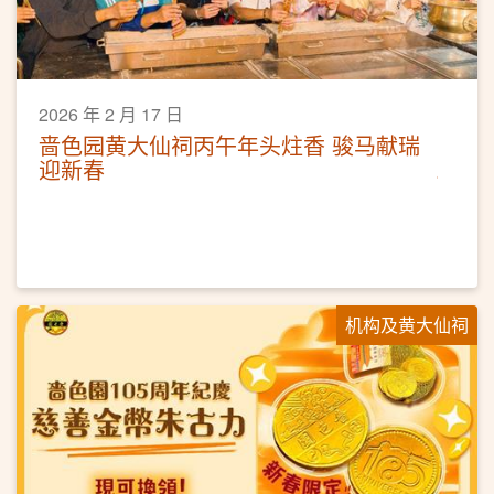
2026 年 2 月 17 日
啬色园黄大仙祠丙午年头炷香 骏马献瑞
迎新春
机构及黄大仙祠