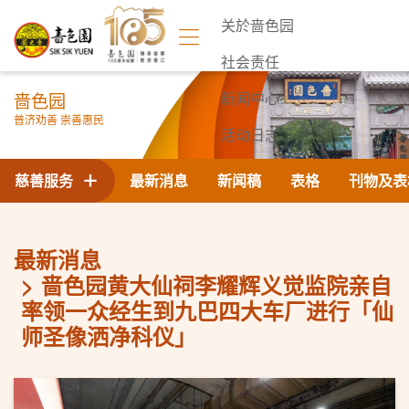
关於啬色园
社会责任
啬色园
新闻中心
普济劝善 崇善惠民
活动日志
联络我们
慈善服务
最新消息
新闻稿
表格
刊物及表
最新消息
啬色园黄大仙祠李耀辉义觉监院亲自
率领一众经生到九巴四大车厂进行「仙
师圣像洒净科仪」