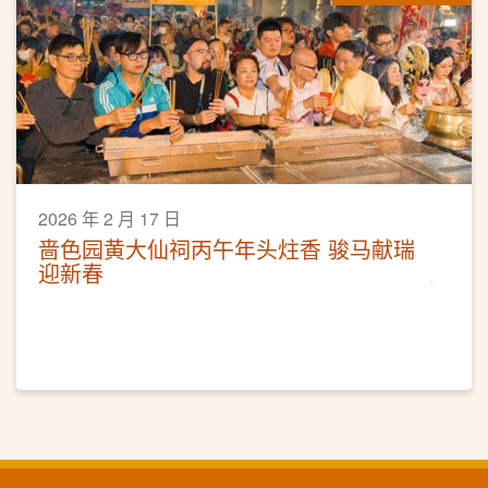
2026 年 2 月 17 日
啬色园黄大仙祠丙午年头炷香 骏马献瑞
迎新春