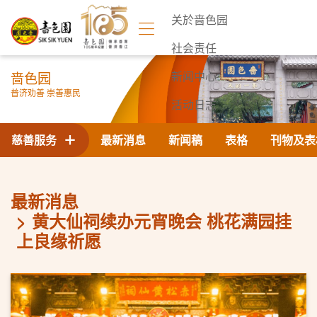
关於啬色园
社会责任
啬色园
新闻中心
普济劝善 崇善惠民
活动日志
联络我们
慈善服务
最新消息
新闻稿
表格
刊物及表
最新消息
黄大仙祠续办元宵晚会 桃花满园挂
上良缘祈愿