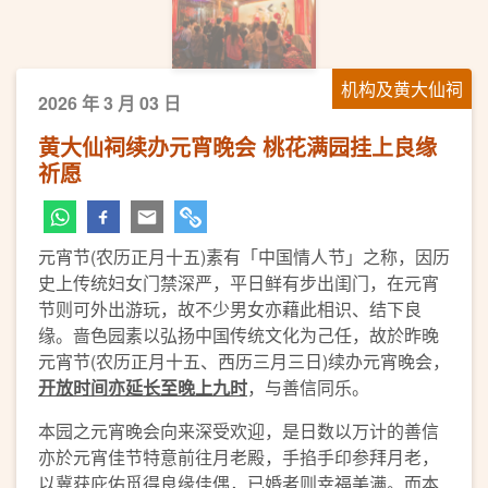
机构及黄大仙祠
2026 年 3 月 03 日
黄大仙祠续办元宵晚会 桃花满园挂上良缘
祈愿
元宵节(农历正月十五)素有「中国情人节」之称，因历
史上传统妇女门禁深严，平日鲜有步出闺门，在元宵
节则可外出游玩，故不少男女亦藉此相识、结下良
缘。啬色园素以弘扬中国传统文化为己任，故於昨晚
元宵节(农历正月十五、西历三月三日)续办元宵晚会，
开放时间亦延长至晚上九时
，与善信同乐。
本园之元宵晚会向来深受欢迎，是日数以万计的善信
亦於元宵佳节特意前往月老殿，手掐手印参拜月老，
以冀获庇佑觅得良缘佳偶，已婚者则幸福美满。而本