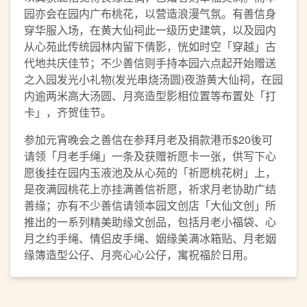
园亦会在园内广布桃花，以营造浪漫气氛。有善信身
穿华服入场，在黄大仙祠此一级历史建筑，以及园内
从心苑此传统园林内留下倩影，恍如时空「穿越」古
代地共庆佳节；不少善信则手持本园六点起开始赠送
之入园发光小礼物(发光串烧汤圆)夜游黄大仙祠，在园
内逾两米高大汤圆、月亮造型影相位置等布置处「打
卡」，齐贺佳节。
参加元宵晚会之善信在参拜月老及捐款港币$20後可
请领「月老手绳」一条及获赠祈愿卡一张，供写下心
愿後挂在园内玉液池及从心苑的「祈愿桃花树」上，
是夜满园桃花上亦挂满善信祈愿，祈求月老协助广结
善缘；亦有不少善信请领本园文创店「大仙文创」所
推出的一系列精美助缘文创品，包括月老小福袋、心
月之约手绳、情侣皮手绳、姻缘美满冰箱贴、月老姻
缘簿造型公仔、月亮心心公仔，寓祝福於日用。