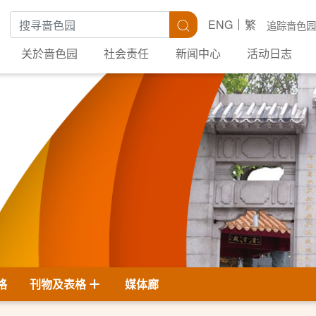
搜寻关键字
搜寻
ENG
繁
追踪啬色园
关於啬色园
社会责任
新闻中心
活动日志
格
刊物及表格
媒体廊