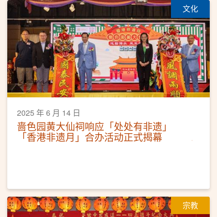
文化
2025 年 6 月 14 日
啬色园黄大仙祠响应「处处有非遗」
「香港非遗月」合办活动正式揭幕
宗教