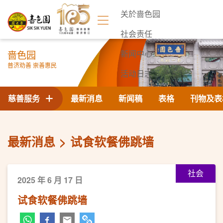
关於啬色园
社会责任
啬色园
新闻中心
普济劝善 崇善惠民
活动日志
联络我们
慈善服务
最新消息
新闻稿
表格
刊物及表
最新消息
试食软餐佛跳墙
社会
2025 年 6 月 17 日
试食软餐佛跳墙