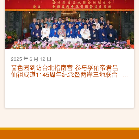
2025 年 6 月 12 日
啬色园到访台北指南宫 参与孚佑帝君吕
仙祖成道1145周年纪念暨两岸三地联合
祈福法会