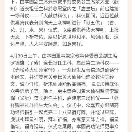
下，由本园副主席兼宗教事务委员会主席余大业（毅
知）道长担任主科於慈惠堂内之「虚皇坛」前启建第
一场科仪——「大献供科仪」。科仪期间，近百位献
供嘉宾代表分别向天上众神明进行「献五供」（香、
花、灯、水、果）仪式，以虔诚供养诸天神明，上报
天恩，下祈福佑，藉以祈愿世界和平、风调雨顺、道
运昌隆，人人平安顺遂，如意吉祥。
4月30日上午，由本园董事兼宗教事务委员会副主席
罗锦雄（了修）道长担任主科，启建第二场科仪——
《赤松黄大仙师宝忏》。一众经生及善信通过诵读忏
本经文，并诵赞有关赤松黄大仙师仙迹及教诲等经
文，诚心忏悔，祈求仙师能赦罪赐福，临坛加持庇佑
众善信弟子等。晚上，更由啬色园黄大仙祠监院李耀
辉（义觉）道长担任主科，启建第三场科仪——「延
祥赐福礼斗延生大法会」。仪式中，众嘉宾亦跟随高
功经师指引一起点亮二十八星宿灯阵，并绕过星阵，
虔诚礼拜星神明，拜斗祈福，亦寓意天降吉祥，福星
临坛，福寿延年。仪式之尾段，本园高功法师更率众