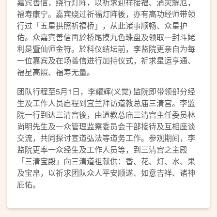
嘉宾善信，绕行灯阵，以祈求迎祥接福、消灾解厄，
福寿康宁。嘉宾绕过祈福灯阵後，亦有高功经师带领
行过「五星拱照祈福桥」，从此诸事顺畅、众星护
佑。众嘉宾善信再於桥尾摸九色珠盘及领取一封斗姥
利是暨仙师金符。於科仪结坛前，李监院更亲自为每
一位嘉宾及在场善信进行加持仪式，祈求星运亨通、
福星高照、福寿无量。
团队行程至5月1日，李耀辉(义觉) 监院即带领部分经
生及工作人员启程到宜兰拜访道教总庙三清宫。李监
院一行到达三清宫後，由道教总庙三清宫主任委员林
尚明先生及一众管理监察委员会干部接待及互相座谈
交流，共同探讨宣道弘法等道务工作。参观期间，李
监院更率一众经生及工作人员等，到三清宫之主殿
「三清宝殿」向三清道祖献供：香、花、灯、水、果
及宝帛，以祈求团队众人平安顺遂、如意吉祥、诸神
庇佑。