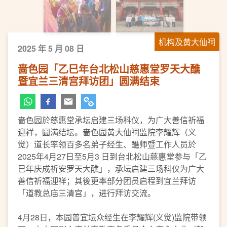
机构及黄大仙祠
2025 年 5 月 08 日
啬色园「乙巳年台北松山慈惠堂罗天大醮
暨宜兰三清宫拜访团」圆满结束
啬色园於慈惠堂承坛启建三场科仪，为广大善信祈福
迎祥，圆满结坛。啬色园黄大仙祠监院李耀辉（义
觉）道长率领百多名弟子经生、醮师暨工作人员於
2025年4月27日至5月3 日到台北松山慈惠堂参与「乙
巳年庆成祈安罗天大醮」，承坛启建三场科仪为广大
善信祈福迎祥；其後更率部分团员启程到宜兰拜访
「道教总庙三清宫」，进行拜访交流。
4月28日，本园普宜坛众经生在李耀辉(义觉)监院带领