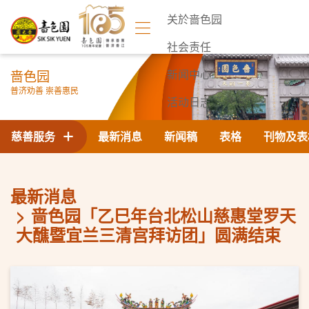
关於啬色园
社会责任
啬色园
新闻中心
普济劝善 崇善惠民
活动日志
联络我们
慈善服务
最新消息
新闻稿
表格
刊物及表
最新消息
啬色园「乙巳年台北松山慈惠堂罗天
大醮暨宜兰三清宫拜访团」圆满结束