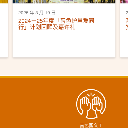
2025 年 3 月 19 日
2024－25年度「啬色护里爱同
行」计划回顾及嘉许礼
啬色园义工