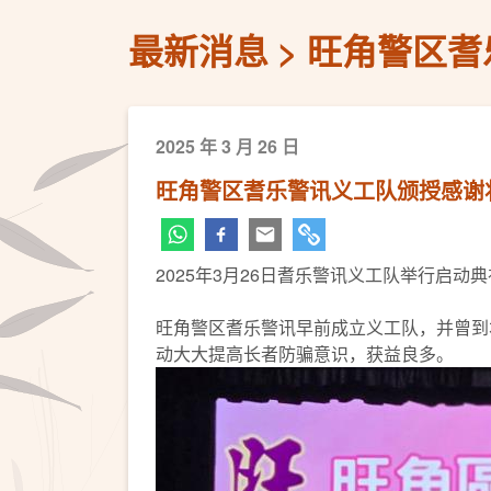
最新消息
旺角警区耆
2025 年 3 月 26 日
旺角警区耆乐警讯义工队颁授感谢
2025年3月26日耆乐警讯义工队举行启
旺角警区耆乐警讯早前成立义工队，并曾到
动大大提高长者防骗意识，获益良多。