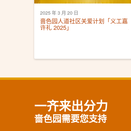
2025 年 3 月 20 日
啬色园人道社区关爱计划「义工嘉
许礼 2025」
一齐来出分力
啬色园需要您支持