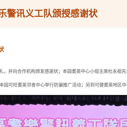
乐警讯义工队颁授感谢状
状
动典礼，并向合作机构颁发感谢状；本园耆英中心小组主席杜永祖
本园可旺耆英邻舍中心举行防骗推广活动；另到可健耆英地区中