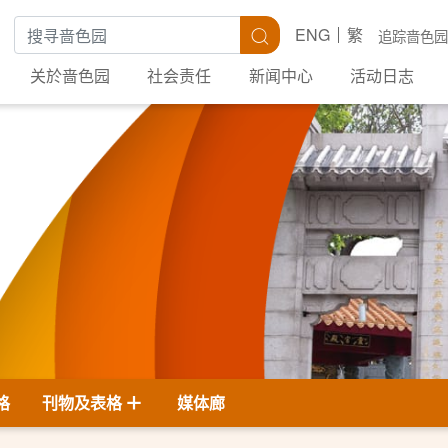
搜寻关键字
搜寻
ENG
繁
追踪啬色园
关於啬色园
社会责任
新闻中心
活动日志
格
刊物及表格
媒体廊