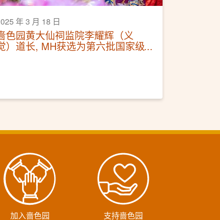
2025 年 3 月 18 日
啬色园黄大仙祠监院李耀辉（义
觉）道长, MH获选为第六批国家级
非物质文化遗产代表性传承人
加入啬色园
支持啬色园