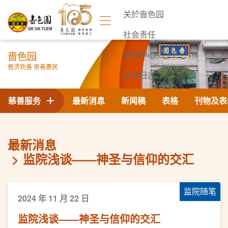
关於啬色园
社会责任
啬色园
新闻中心
普济劝善 崇善惠民
活动日志
联络我们
慈善服务
最新消息
新闻稿
表格
刊物及表
最新消息
监院浅谈——神圣与信仰的交汇
监院随笔
2024 年 11 月 22 日
监院浅谈——神圣与信仰的交汇