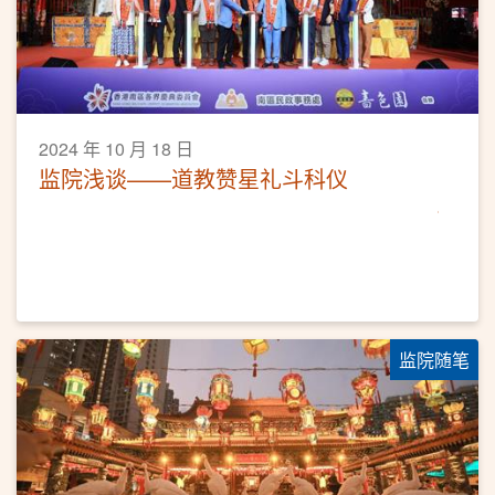
2024 年 10 月 18 日
监院浅谈——道教赞星礼斗科仪
监院随笔