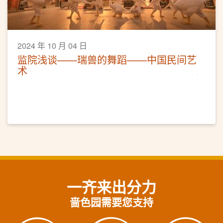
2024 年 10 月 04 日
监院浅谈——瑞兽的舞蹈——中国民间艺
术
一齐来出分力
啬色园需要您支持