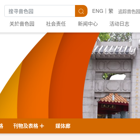
搜寻关键字
搜寻
ENG
繁
追踪啬色园
关於啬色园
社会责任
新闻中心
活动日志
格
刊物及表格
媒体廊