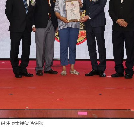
罗锦注博士接受感谢状。