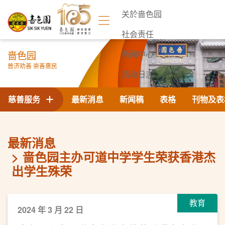
关於啬色园
社会责任
啬色园
新闻中心
普济劝善 崇善惠民
活动日志
联络我们
慈善服务
最新消息
新闻稿
表格
刊物及表
最新消息
啬色园主办可道中学学生荣获香港杰
出学生殊荣
教育
2024 年 3 月 22 日