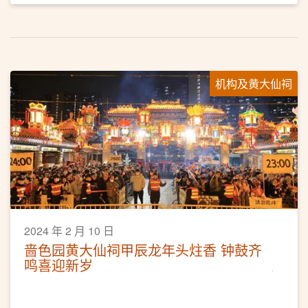
机构及黄大仙祠
2024 年 2 月 10 日
啬色园黄大仙祠甲辰龙年头炷香 钟鼓齐
鸣喜迎新岁