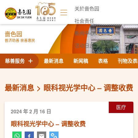
关於啬色园
社会责任
啬色园
新闻中心
普济劝善 崇善惠民
活动日志
联络我们
慈善服务
最新消息
新闻稿
表格
刊物及表
最新消息
眼科视光学中心 – 调整收费
医疗
2024 年 2 月 16 日
眼科视光学中心 – 调整收费