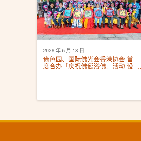
2026 年 5 月 18 日
啬色园、国际佛光会香港协会 首
度合办「庆祝佛诞浴佛」活动 设
互动体验区 黄大仙祠延长开放时
间