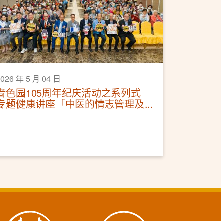
2026 年 5 月 04 日
啬色园105周年纪庆活动之系列式
专题健康讲座「中医的情志管理及
调护」活动圆满