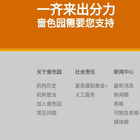
一齐来出分力
啬色园需要您支持
关于啬色园
社会责任
新闻中心
机构历史
紧急援助基金+
最新消息
机构管治
义工服务
新闻稿
加入啬色园
表格
常见问题
刊物及表格
媒体廊