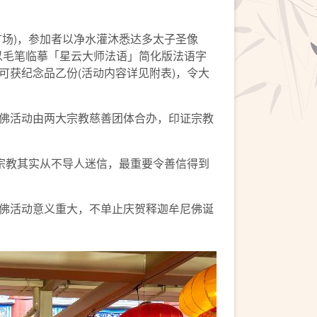
场)，参加者以净水灌沐悉达多太子圣像
以毛笔临摹「星云大师法语」简化版法语字
获纪念品乙份(活动内容详见附表)，令大
佛活动由两大宗教慈善团体合办，印证宗教
宗教其实从不导人迷信，最重要令善信得到
佛活动意义重大，不单止庆贺释迦牟尼佛诞