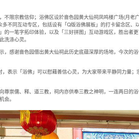
，不限宗教信仰；浴佛区设於啬色园黄大仙祠凤鸣楼广场(月老广
有众多不同互动专区，包括设有「Q版浴佛展板」的打卡留念区、
」的一笔字拓印体验，以及「三好拼图」互动游戏区，胜出者更可
此洗涤心灵。
示，感谢啬色园借出黄大仙祠此历史底蕴深厚的场地，今次的浴
时，表示「浴佛」可以慰藉善信心灵，为大家带来平静同力量；
向尊崇儒、释、道三教，祠内亦供奉三教之神明，一连两日的浴
机会。