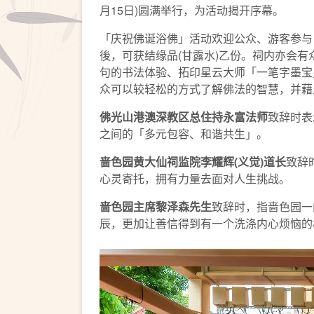
月15日)圆满举行，为活动揭开序幕。
「庆祝佛诞浴佛」活动欢迎公众、游客参与
後，可获结缘品(甘露水)乙份。祠内亦会
句的书法体验、拓印星云大师「一笔字墨宝
众可以较轻松的方式了解佛法的智慧，并藉
佛光山港澳深教区总住持永富法师
致辞时表
之间的「多元包容、和谐共生」。
啬色园黄大仙祠监院李耀辉(义觉)道长
致辞
心灵寄托，拥有力量去面对人生挑战。
啬色园主席黎泽森先生
致辞时，指啬色园一
辰，更加让善信得到有一个洗涤内心烦恼的