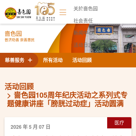
关於啬色园
社会责任
啬色园
新闻中心
普济劝善 崇善惠民
活动日志
联络我们
慈善服务
所有活动
活动回顾
活动回顾
啬色园105周年纪庆活动之系列式专
题健康讲座「膀胱过动症」活动圆满
医疗
2026 年 5 月 07 日