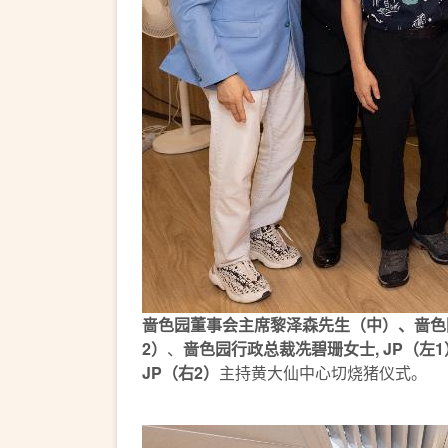
啬色园董事会主席黎泽森先生（中）、啬色园
2）
、
啬色园行政总裁冼碧珊女士, JP（左1
JP（右2）
主持黄大仙中心切烧猪仪式。