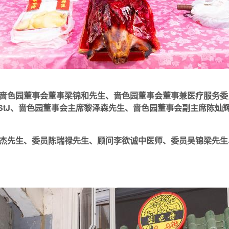
啬色园董事会董事梁锦和先生、啬色园董事会董事兼医疗服务委
CStJ、啬色园董事会主席黎泽森先生、啬色园董事会副主席陈
杰先生、委员陈瑞禄先生、顾问李欲诚中医师、委员吴锦梁先生