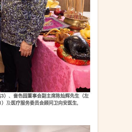
3）
、
啬色园董事会副主席陈灿辉先生（左
1）
及
医疗服务委员会顾问卫向安医生,