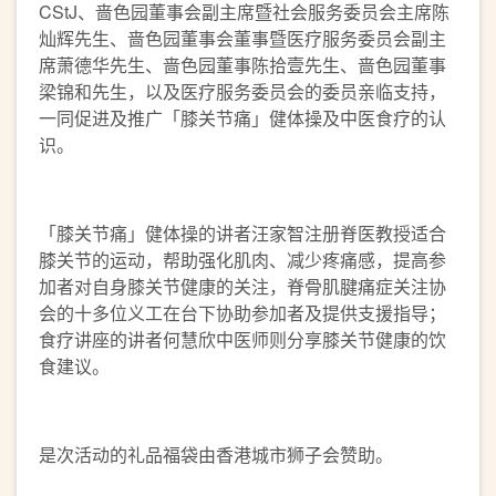
CStJ、啬色园董事会副主席暨社会服务委员会主席陈
灿辉先生、啬色园董事会董事暨医疗服务委员会副主
席萧德华先生、啬色园董事陈拾壹先生、啬色园董事
梁锦和先生，以及医疗服务委员会的委员亲临支持，
一同促进及推广「膝关节痛」健体操及中医食疗的认
识。
「膝关节痛」健体操的讲者汪家智注册脊医教授适合
膝关节的运动，帮助强化肌肉、减少疼痛感，提高参
加者对自身膝关节健康的关注，脊骨肌腱痛症关注协
会的十多位义工在台下协助参加者及提供支援指导；
食疗讲座的讲者何慧欣中医师则分享膝关节健康的饮
食建议。
是次活动的礼品福袋由香港城市狮子会赞助。