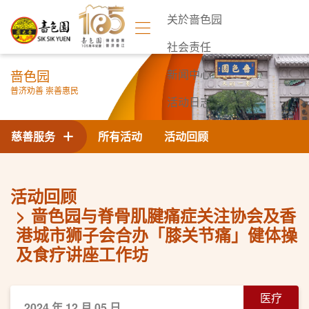
关於啬色园
社会责任
啬色园
新闻中心
普济劝善 崇善惠民
活动日志
联络我们
慈善服务
所有活动
活动回顾
活动回顾
啬色园与脊骨肌腱痛症关注协会及香
港城市狮子会合办「膝关节痛」健体操
及食疗讲座工作坊
医疗
2024 年 12 月 05 日