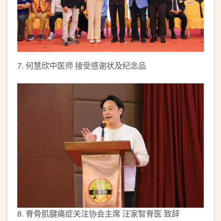
7. 何慧欣中医师 接受感谢状及纪念品
8. 脊骨肌腱痛症关注协会主席 汪家智脊医 致辞