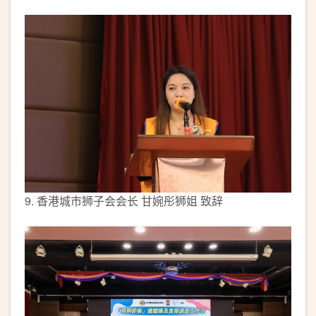
9. 香港城市狮子会会长 甘婉彤狮姐 致辞