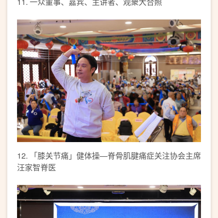
11. 一众董事、嘉宾、主讲者、观衆大合照
12. 「膝关节痛」健体操—脊骨肌腱痛症关注协会主席
汪家智脊医