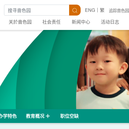
搜寻关键字
搜寻
ENG
繁
追踪啬色园
关於啬色园
社会责任
新闻中心
活动日志
办学特色
教育概况
职位空缺