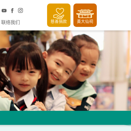
慈善捐款
黃大仙祠
联络我们