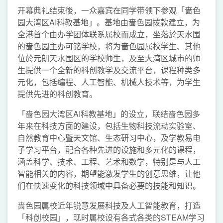
开幕典礼结束後，一众嘉宾在同学带领下参观「啬色
园大湾区AI科教基地」。基地由啬色园拨款建立，为
全港首个由办学团体联系属校而成立，坐落於天水围
的啬色园主办可铭学校，将为啬色园属校学生、其他
位於元朗天水围区的学校师生，及至大湾区城市的师
生提供一个全新的科创教学及交流平台，课程种类多
元化，包括编程、人工智能、机械人技术等，为学生
提供先进的科创教育。
「啬色园大湾区AI科教基地」的设立，联结啬色园多
年来在科技方面的建设，包括生物科技流动实验室、
自然教育中心暨天文馆、生态研习中心，及学教易电
子学习平台，配合各种先进的设施和多元化的课程，
涵盖科学、技术、工程、艺术和数学，特别是与人工
智能相关的内容，期望能激发学生的创意思维，让他
们在快速变化的科技领域中具备必要的技能和知识。
啬色园属校近年锐意发展科技及人工智能教育，打造
「科创校园」，现时属校设有各式各类的STEAM学习