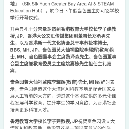
地
」
（Sik Sik Yuen Greater Bay Area AI & STEAM
Education Hub），於今日下午假啬色园主办可铭学校
举行开幕仪式。
开幕典礼十分荣幸邀请到
香港教育大学校长李子建教
授
, JP
、
香港大公文汇传媒集团副董事长郑勇男先
生
，
以及
香港新一代文化协会总干事苏祉祺博士
,
BBS, MH, JP
、啬色园黄大仙祠监院李耀辉
(
教育
)
院
士
, MH
、啬色园董事会主席黎泽森先生
、
啬色园董事
会副主席
兼
教育委员会主席姚嘉栋先生
担任主礼嘉
宾。
啬色园黄大仙祠监院李耀辉
(
教育
)
院士
, MH
致辞时表
示，啬色园建造这个大湾区AI科教基地是配合国家发
展人工智能的大方向，透过这个基地提供的多元化课
程发展科学教育，提升学生的学习意欲，为香港社会
培育更多科技人才。
香港教育大学校长李子建教授
, JP
祝贺啬色园设立大
湾区AI科教基地，他形容这是一项很有意义的创举。