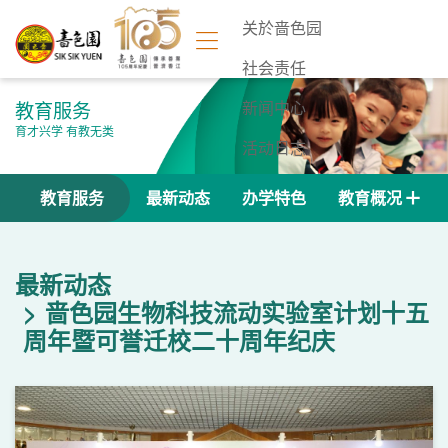
关於啬色园
社会责任
教育服务
新闻中心
育才兴学 有教无类
活动日志
联络我们
教育服务
最新动态
办学特色
教育概况
最新动态
啬色园生物科技流动实验室计划十五
周年暨可誉迁校二十周年纪庆