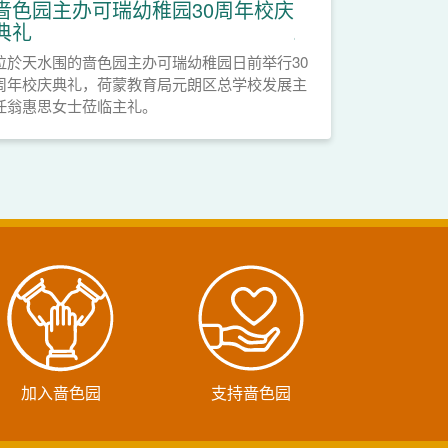
啬色园主办可瑞幼稚园30周年校庆
典礼
位於天水围的啬色园主办可瑞幼稚园日前举行30
周年校庆典礼，荷蒙教育局元朗区总学校发展主
任翁惠思女士莅临主礼。
加入啬色园
支持啬色园