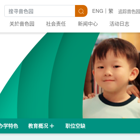
搜寻关键字
搜寻
ENG
繁
追踪啬色园
关於啬色园
社会责任
新闻中心
活动日志
办学特色
教育概况
职位空缺