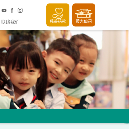
慈善捐款
黃大仙祠
联络我们