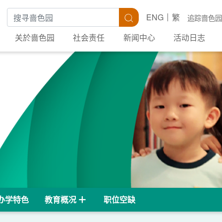
搜寻关键字
搜寻
ENG
繁
追踪啬色园
关於啬色园
社会责任
新闻中心
活动日志
办学特色
教育概况
职位空缺