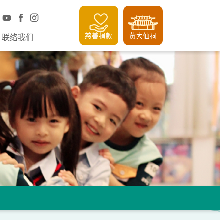
慈善捐款
黃大仙祠
联络我们