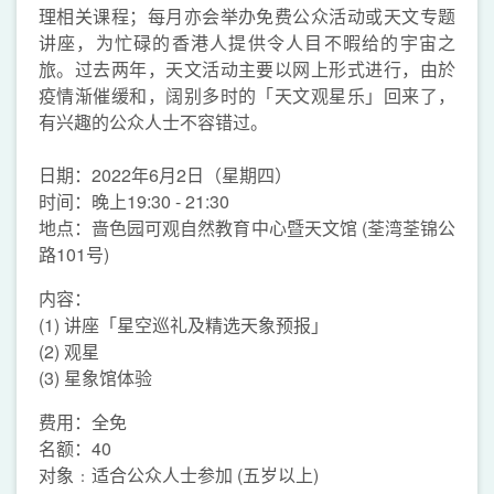
理相关课程；每月亦会举办免费公众活动或天文专题
讲座，为忙碌的香港人提供令人目不暇给的宇宙之
旅。过去两年，天文活动主要以网上形式进行，由於
疫情渐催缓和，阔别多时的「天文观星乐」回来了，
有兴趣的公众人士不容错过。
日期：2022年6月2日（星期四）
时间：晚上19:30 - 21:30
地点：啬色园可观自然教育中心暨天文馆 (荃湾荃锦公
路101号)
内容：
(1) 讲座「星空巡礼及精选天象预报」
(2) 观星
(3) 星象馆体验
费用：全免
名额：40
对象﹕适合公众人士参加 (五岁以上)