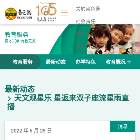
关於啬色园
社会责任
教育服务
新闻中心
育才兴学 有教无类
活动日志
联络我们
教育服务
最新动态
办学特色
教育概况
最新动态
天文观星乐 星返来双子座流星雨直
播
消息
2022 年 5 月 29 日