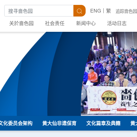
搜寻关键字
搜寻
ENG
繁
追踪啬色园
关於啬色园
社会责任
新闻中心
活动日志
文化委员会架构
黄大仙非遗保育
文化篇章及典籍
黄