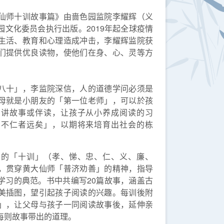
仙师十训故事篇》由啬色园监院李耀辉（义
文化委员会执行出版。2019年起全球疫情
生活、教育和心理造成冲击，李耀辉监院获
们提供优良读物，使他们在身、心、灵等方
八十」，李监院深信，人的道德学问必须是
母就是小朋友的「第一位老师」，可以於孩
们讲故事或伴读，让孩子从小养成阅读的习
则不仁者远矣」，以期将来培育出社会的栋
中的「十训」（孝、悌、忠、仁、义、廉、
，贯穿黄大仙师「普济劝善」的精神，指导
学习的典范。书中共编写20篇故事，涵盖古
美插图，望引起孩子阅读的兴趣。每训後附
」，让父母与孩子一同阅读故事後，延伸亲
每则故事带出的道理。