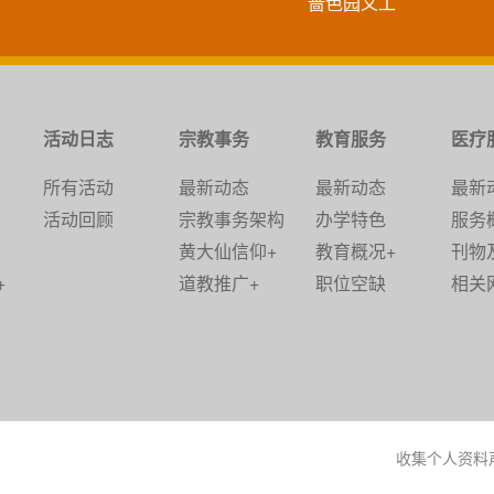
啬色园义工
活动日志
宗教事务
教育服务
医疗
所有活动
最新动态
最新动态
最新
活动回顾
宗教事务架构
办学特色
服务
黄大仙信仰+
教育概况+
刊物
+
道教推广+
职位空缺
相关
收集个人资料