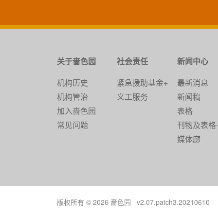
关于啬色园
社会责任
新闻中心
机构历史
紧急援助基金+
最新消息
机构管治
义工服务
新闻稿
加入啬色园
表格
常见问题
刊物及表格
媒体廊
版权所有 © 2026 啬色园 v2.07.patch3.20210610