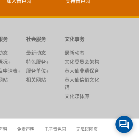
加入啬色园
支持啬色园
服务
社会服务
文化事务
动态
最新动态
最新动态
概况+
特色服务+
文化委员会架构
及申请表+
服务单位+
黄大仙非遗保育
网站
相关网站
黄大仙信俗文化
馆
文化媒体廊
声明
免责声明
电子啬色园
无障碍网页