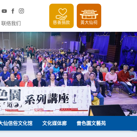
慈善捐款
黃大仙祠
联络我们
大仙信俗文化馆
文化媒体廊
嗇色園文藝苑