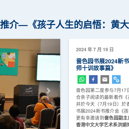
新书推介—《孩子人生的启悟：黄
2024 年 7 月 19 日
啬色园书展2024
师十训故事篇》
啬色园第二度参与7月17
下一页
合亲子阅读的最新着作《
并於今天（7月19日）於
书展2024新书推介会《
更有幸邀请到
啬色园副主
香港中文大学艺术系洪娟