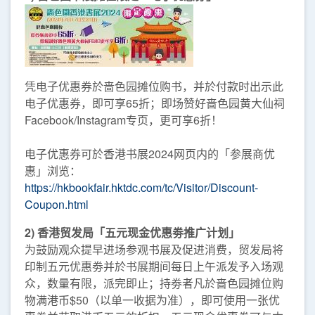
凭电子优惠券於啬色园摊位购书，并於付款时出示此
电子优惠券，即可享65折；即场赞好啬色园黄大仙祠
Facebook/Instagram专页，更可享6折！
电子优惠券可於香港书展2024网页内的「参展商优
惠」浏览：
https://hkbookfair.hktdc.com/tc/Visitor/Discount-
Coupon.html
2) 香港贸发局「五元现金优惠劵推广计划」
为鼓励观众提早进场参观书展及促进消费，贸发局将
印制五元优惠劵并於书展期间每日上午派发予入场观
众，数量有限，派完即止；持劵者凡於啬色园摊位购
物满港币$50（以单一收据为准），即可使用一张优