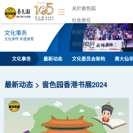
关於啬色园
社会责任
文化事务
新闻中心
文化承传 非遗保育
活动日志
联络我们
文化事务
最新动态
文化委员会架构
黄大仙
最新动态
啬色园香港书展2024