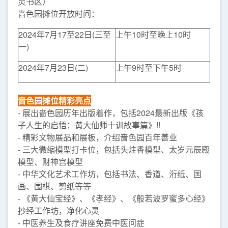
灵书区）
啬色园摊位开放时间：
2024年7月17至22日(三至
上午10时至晚上10时
一)
2024年7月23日(二)
上午9时至下午5时
啬色园摊位精彩亮点
- 展出啬色园历年出版着作，包括2024最新出版《孩
子人生的启悟：黄大仙师十训故事篇》!!
- 精彩文物展品和展板，介绍啬色园百年善业
- 三大微缩模型打卡位，包括头炷香模型、太岁元辰殿
模型、财神宫模型
- 中华文化艺术工作坊，包括书法、香道、洐纸、国
画、围棋、剪纸等等
- 《黄大仙宝经》、《孝经》、《般若波罗蜜多心经》
抄经工作坊，净化心灵
- 中医养生及食疗讲座免费中医问症