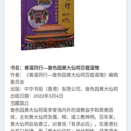
书名：善道同行—啬色园黄大仙祠百载道情
作者：《善道同行—啬色园黄大仙祠百载道情》编辑
委员会
出版：中华书局（香港）有限公司、啬色园黄大仙祠
出版日期：2022年3月4日
书籍简介
啬色园黄大仙祠是享誉海内外的道教庙宇和慈善团
体，主祀黄大仙师及儒、释、道三教神明。百年来，
黄大仙师庇佑香江，对善信「有求必应」，在香港社
会有口皆碑。而「黄大仙信俗」世代相传，是香港本