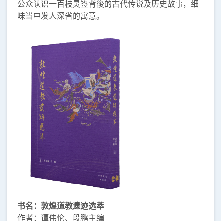
公众认识一百枝灵签背後的古代传说及历史故事，细
味当中发人深省的寓意。
书名：敦煌道教遗迹选萃
作者：谭伟伦、段鹏主编