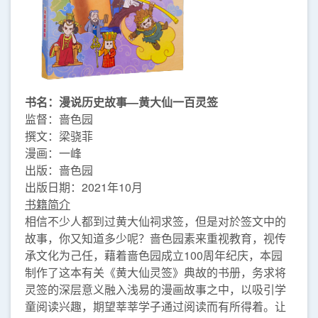
书名：漫说历史故事—黄大仙一百灵签
监督：啬色园
撰文：梁骁菲
漫画：一峰
出版：啬色园
出版日期：2021年10月
书籍简介
相信不少人都到过黄大仙祠求签，但是对於签文中的
故事，你又知道多少呢？啬色园素来重视教育，视传
承文化为己任，藉着啬色园成立100周年纪庆，本园
制作了这本有关《黄大仙灵签》典故的书册，务求将
灵签的深层意义融入浅易的漫画故事之中，以吸引学
童阅读兴趣，期望莘莘学子通过阅读而有所得着。让