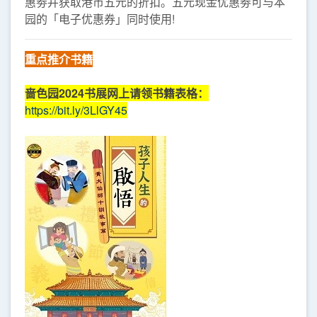
惠劵并获取港币五元的折扣。五元现金优惠劵可与本
园的「电子优惠券」同时使用!
重点推介书
籍
啬色园2024书展网上请领书籍表格：
https://bit.ly/3LlGY45