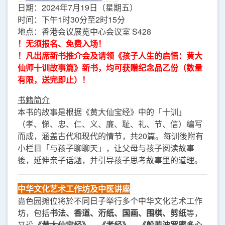
日期：2024年7月19日（星期五）
时间：下午1时30分至2时15分
地点：香港会议展览中心会议室 S428
！无须报名、免费入场！
！
凡出席新书推介会及请领《孩子人生的启悟：黄大
仙师十训故事篇》新书，均可获赠纪念品乙份（数量
有限，送完即止）！
书籍简介
本书的故事是根据《黄大仙宝经》中的「十训」
（孝、悌、忠、仁、义、廉、耻、礼、节、信）编写
而成，涵盖古代和现代的情节，共20篇。每训後附有
小栏目「与孩子聊聊天」，让父母与孩子阅读故事
後，延伸亲子话题，并引导孩子思考故事里的道理。
中华文化艺术工作坊及中医讲
座
啬色园摊位将於不同日子举行多个中华文化艺术工作
坊，包括
书法、香道、洐纸、国画、围棋、剪纸
等，
又设
《黄大仙宝经》、《孝经》、《般若波罗蜜多心