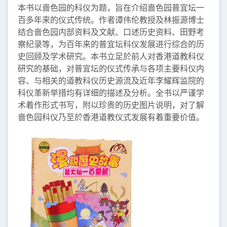
本书以啬色园的科仪为题，旨在介绍啬色园普宜坛一
百多年来的仪式传统。作者谭伟伦教授及林振源博士
结合啬色园内部资料及文献、口述历史资料、田野考
察纪录等，为百年来的普宜坛科仪发展进行综合的历
史回顾及学术研究。本书立足於前人对香港道教科仪
研究的基础，对普宜坛的仪式传承与各项主要科仪内
容、与相关的道教科仪历史源流及近年李耀辉监院的
科仪革新举措均有详细的描述及分析。全书以严谨学
术着作形式书写，附以珍贵的历史图片说明，对了解
啬色园科仪乃至於香港道教仪式发展有着重要价值。