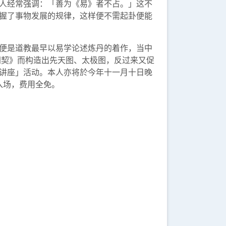
人经常强调：「善为《易》者不占。」这不
握了事物发展的规律，这样便不需起卦便能
便是道教最早以易学论述炼丹的着作，当中
同契》而构造出先天图、太极图，反过来又促
讲座」活动。本人亦将於今年十一月十日晚
入场，费用全免。