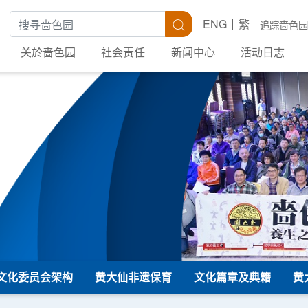
搜寻关键字
搜寻
ENG
繁
追踪啬色园
关於啬色园
社会责任
新闻中心
活动日志
文化委员会架构
黄大仙非遗保育
文化篇章及典籍
黄