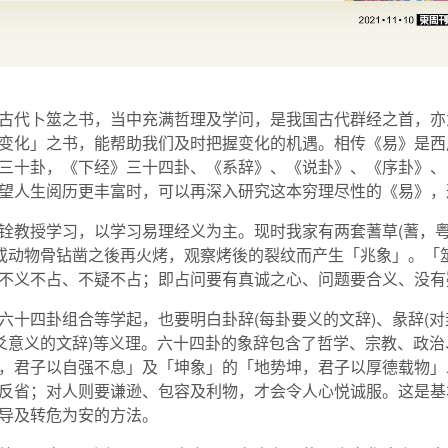
古代卜筮之书，当中充满哲理及学问，是我国古代群经之首，亦
变化」之书，能帮助我们及时把握变化的机遇。相传《易》是西
三十卦，《下经》三十四卦、《系辞》、《说卦》、《序卦》、
望人生阅历更丰富时，可以再深入研究这本穷理尽性的《易》，
教授学习，以学习易理经义为主。现时我家有两套蓍草(蓍，粤
壳或动物骨钻凿之後再火烤，观察烤後的裂纹而产生「兆象」。「
不义不占、不疑不占；即占问要有真诚之心、问题要合义、没有
四卦组合等学起，也要明白卦辞(每卦要义的文辞)、彖辞(对卦象
六爻意义的文辞)等义理。六十四卦的象辞包含了哲学、宗教、政
，君子以自强不息」及「坤象」的「地势坤，君子以厚德载物」
反省；对人则要谦逊、包容及利物，才会令人心悦诚服。这是基
导及转危为安的方法。