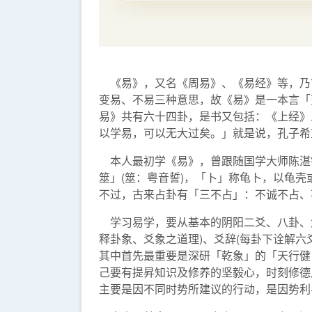
《易》，又名《周易》、《易经》等，乃
变易、不易三种意思，故《易》是一本言「
易》共有六十四卦，是书又包括：《上经》
以学易，可以无大过矣。」就是说，孔子希
本人最初学《易》，曾跟随国学大师陈湛铨
筮」(筮：粤音誓)，「卜」称龟卜，以龟
不过，古来占卦有「三不占」：不诚不占、
学习易学，要从基本的阴阳二爻、八卦、六十
释卦象、爻象之道理)、爻辞(每卦下诠解
其中首先最重要是深研「乾象」的「天行健
己要有提昇知识及修养的坚毅心，时刻修德
主要是因不同时势所建议的行动，是因势利