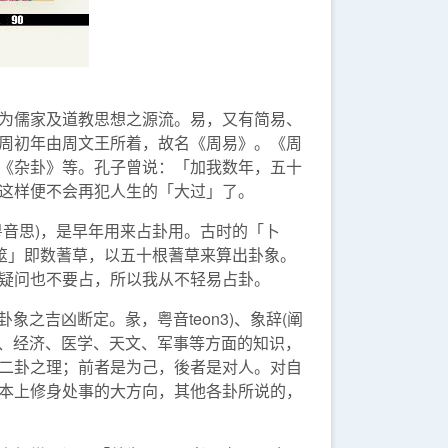
为儒家及道教思想之源流。易，又有简易、
周初年由周文王所着，故名《周易》。《周
《杂卦》等。孔子曾说：「加我数年，五十
这样便不会再犯人生的「大过」了。
音思)，是早年用来占卦用。古时的「卜
筮」即数蓍草，以五十根蓍草来算出卦象。
疑问也不要占，所以我从不轻易占卦。
之吉凶断定。彖，粤音teon3)、象辞(阐
治、经济、医学、天文、军事等方面的知识，
二卦之理；前者是为己，後者是对人。对自
本上修身处事的大方向，其他各卦所说的，