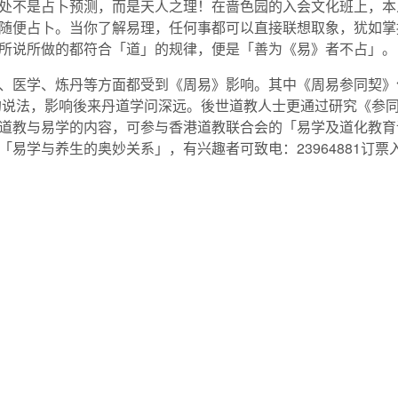
处不是占卜预测，而是天人之理！在啬色园的入会文化班上，本
随便占卜。当你了解易理，任何事都可以直接联想取象，犹如掌
所说所做的都符合「道」的规律，便是「善为《易》者不占」。
、医学、炼丹等方面都受到《周易》影响。其中《周易参同契》
药物的说法，影响後来丹道学问深远。後世道教人士更通过研究《参
道教与易学的内容，可参与香港道教联合会的「易学及道化教育
易学与养生的奥妙关系」，有兴趣者可致电：23964881订票