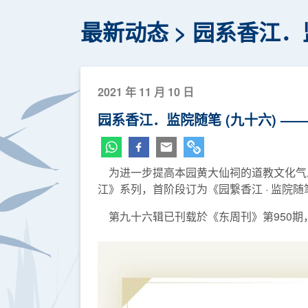
最新动态
园系香江．
2021 年 11 月 10 日
园系香江．监院随笔 (九十六) —
为进一步提高本园黄大仙祠的道教文化气息
江》系列，首阶段订为《园繋香江 · 监院
第九十六辑已刊载於《东周刊》第950期