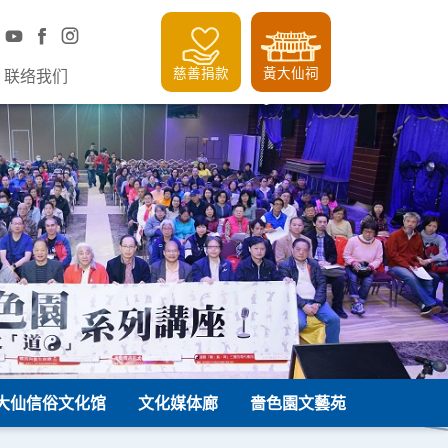
慈善捐款
黃大仙祠
联络我们
大仙信俗文化馆
文化媒体廊
嗇色園文藝苑