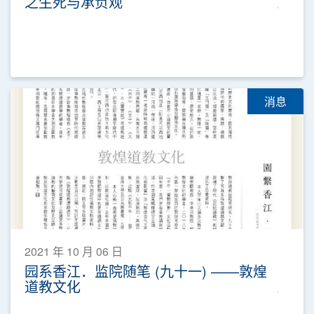
之生死与承负观
消息
2021 年 10 月 06 日
园系香江．监院随笔 (九十一) ——敦煌
道教文化