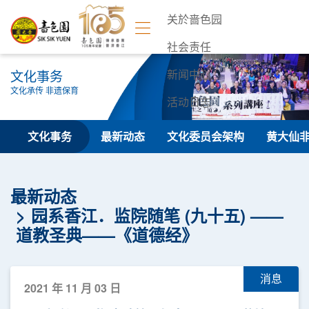
关於啬色园
社会责任
文化事务
新闻中心
文化承传 非遗保育
活动日志
联络我们
文化事务
最新动态
文化委员会架构
黄大仙
最新动态
园系香江．监院随笔 (九十五) ——
道教圣典——《道德经》
消息
2021 年 11 月 03 日