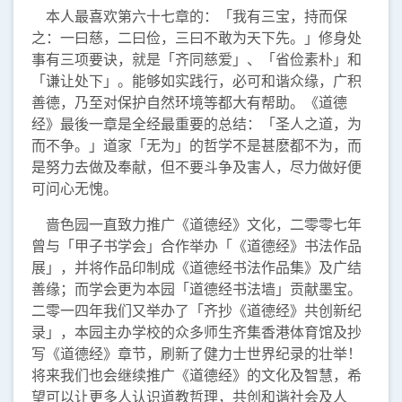
本人最喜欢第六十七章的：「我有三宝，持而保
之：一曰慈，二曰俭，三曰不敢为天下先。」修身处
事有三项要诀，就是「齐同慈爱」、「省俭素朴」和
「谦让处下」。能够如实践行，必可和谐众缘，广积
善德，乃至对保护自然环境等都大有帮助。《道德
经》最後一章是全经最重要的总结：「圣人之道，为
而不争。」道家「无为」的哲学不是甚麽都不为，而
是努力去做及奉献，但不要斗争及害人，尽力做好便
可问心无愧。
啬色园一直致力推广《道德经》文化，二零零七年
曾与「甲子书学会」合作举办「《道德经》书法作品
展」，并将作品印制成《道德经书法作品集》及广结
善缘；而学会更为本园「道德经书法墙」贡献墨宝。
二零一四年我们又举办了「齐抄《道德经》共创新纪
录」，本园主办学校的众多师生齐集香港体育馆及抄
写《道德经》章节，刷新了健力士世界纪录的壮举！
将来我们也会继续推广《道德经》的文化及智慧，希
望可以让更多人认识道教哲理，共创和谐社会及人