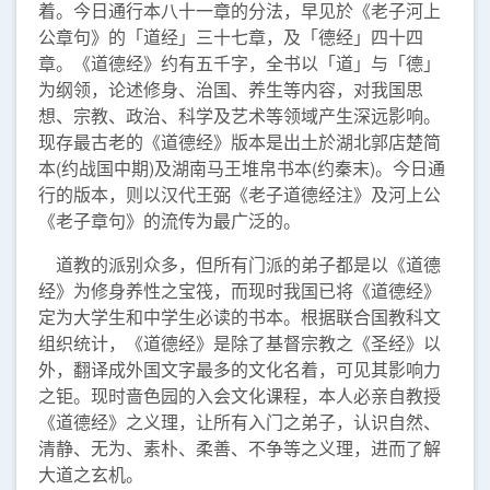
着。今日通行本八十一章的分法，早见於《老子河上
公章句》的「道经」三十七章，及「德经」四十四
章。《道德经》约有五千字，全书以「道」与「德」
为纲领，论述修身、治国、养生等内容，对我国思
想、宗教、政治、科学及艺术等领域产生深远影响。
现存最古老的《道德经》版本是出土於湖北郭店楚简
本(约战国中期)及湖南马王堆帛书本(约秦末)。今日通
行的版本，则以汉代王弼《老子道德经注》及河上公
《老子章句》的流传为最广泛的。
道教的派别众多，但所有门派的弟子都是以《道德
经》为修身养性之宝筏，而现时我国已将《道德经》
定为大学生和中学生必读的书本。根据联合国教科文
组织统计，《道德经》是除了基督宗教之《圣经》以
外，翻译成外国文字最多的文化名着，可见其影响力
之钜。现时啬色园的入会文化课程，本人必亲自教授
《道德经》之义理，让所有入门之弟子，认识自然、
清静、无为、素朴、柔善、不争等之义理，进而了解
大道之玄机。