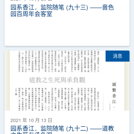
园系香江．监院随笔 (九十三) ——啬色
园百周年会客室
消息
2021 年 10 月 13 日
园系香江．监院随笔 (九十二) ——道教