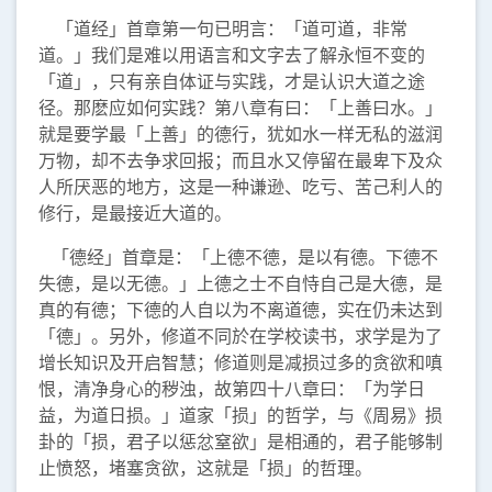
「道经」首章第一句已明言：「道可道，非常
道。」我们是难以用语言和文字去了解永恒不变的
「道」，只有亲自体证与实践，才是认识大道之途
径。那麽应如何实践？第八章有曰：「上善曰水。」
就是要学最「上善」的德行，犹如水一样无私的滋润
万物，却不去争求回报；而且水又停留在最卑下及众
人所厌恶的地方，这是一种谦逊、吃亏、苦己利人的
修行，是最接近大道的。
「德经」首章是：「上德不德，是以有德。下德不
失德，是以无德。」上德之士不自恃自己是大德，是
真的有德；下德的人自以为不离道德，实在仍未达到
「德」。另外，修道不同於在学校读书，求学是为了
增长知识及开启智慧；修道则是减损过多的贪欲和嗔
恨，清净身心的秽浊，故第四十八章曰：「为学日
益，为道日损。」道家「损」的哲学，与《周易》损
卦的「损，君子以惩忿窒欲」是相通的，君子能够制
止愤怒，堵塞贪欲，这就是「损」的哲理。