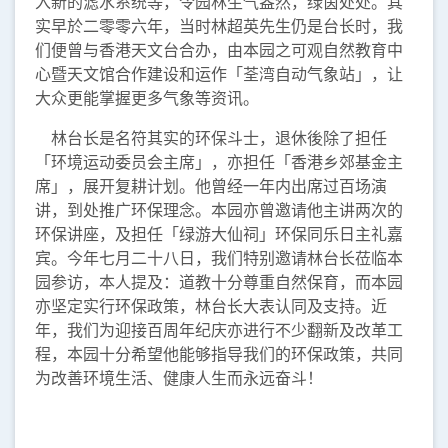
入新的滤水系统等，令园林生气盎然，绿茵处处。其
实早於二零零六年，当时林超英先生仍是台长时，我
们便曾与香港天文台合办，由本园之可观自然教育中
心暨天文馆合作建设和运作「荃湾自动气象站」，让
大众更能掌握更多气象等资讯。
林台长是名符其实的环保斗士，退休後除了担任
「环境运动委员会主席」，亦担任「香港乡郊基金主
席」，展开复耕计划。他曾经一年内出席过百场演
讲，到处推广环保理念。本园亦曾邀请他主讲两次的
环保讲座，及担任「绿游大仙祠」环保同乐日主礼嘉
宾。今年七月二十八日，我们特别邀请林台长莅临本
园参访，本人提及：道教十分尊重自然保育，而本园
亦坚定实行环保政策，林台长大表认同及支持。近
年，我们为迎接百周年纪庆亦进行不少翻新及改革工
程，本园十分希望他能够指导我们的环保政策，共同
为改善环境生活、健康人生而永远奋斗！