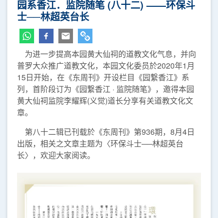
园系香江．监院随笔 (八十二) ——环保斗
士──林超英台长
为进一步提高本园黄大仙祠的道教文化气息，并向
普罗大众推广道教文化，本园文化委员於2020年1月
15日开始，在《东周刊》开设栏目《园繋香江》系
列，首阶段订为《园繋香江 · 监院随笔》，邀得本园
黄大仙祠监院李耀辉(义觉)道长分享有关道教文化文
章。
第八十二辑已刊载於《东周刊》第936期，8月4日
出版，相关之文章主题为〈环保斗士──林超英台
长〉，欢迎大家阅读。