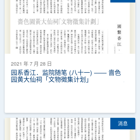
2021 年 7 月 28 日
园系香江．监院随笔 (八十一) —— 啬色
园黄大仙祠「文物徵集计划」
消息