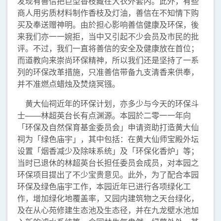
发现有善信把巨型香枝藏在大衣外套内。此外，有些
商人用劣质材料制作香枝及灯油，善信在不知情下购
买及奉送赠神明。由於担心影响善信健康及环保，後
来我们亦一一婉拒，当中又引起不少会员及市民的批
评。不过，我们一直将善信的安全及健康放在首位；
而道教向来崇尚环保精神，所以我们还是坚持了一系
列的环保改革措施，只准善信带备九支清香来供奉，
并不准燃点蜡烛及焚烧冥镪。
黄大仙祠近年的环保计划，亦多少与今天的环保斗
士——林超英台长有点渊源。本园於二零一一年向
「环保及自然保育基金委员会」申请资助打造黄大仙
祠为「绿色庙宇」，其中包括：在黄大仙师宝殿外坛
设置「烟香减少及除味系统」及「环保化香炉」等；
当时已退休的林超英台长担任委员会成员，对本园之
环保项目提出了不少宝贵意见。此外，为了配合本园
环保及绿色庙宇工作，本园近年已进行各项绿化工
作，增加绿化地覆盖率，又园内建筑物之天台绿化，
及在从心苑修建生态池及生态径，并在九龙壁水池加