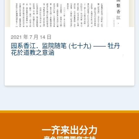
2021 年 7 月 14 日
园系香江．监院随笔 (七十九) —— 牡丹
花於道教之意涵
一齐来出分力