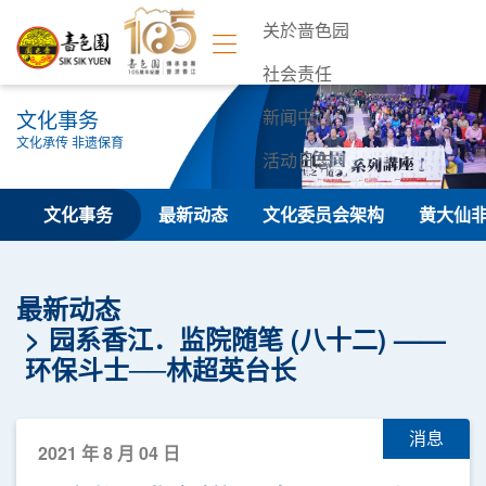
关於啬色园
社会责任
文化事务
新闻中心
文化承传 非遗保育
活动日志
联络我们
文化事务
最新动态
文化委员会架构
黄大仙
最新动态
园系香江．监院随笔 (八十二) ——
环保斗士──林超英台长
消息
2021 年 8 月 04 日