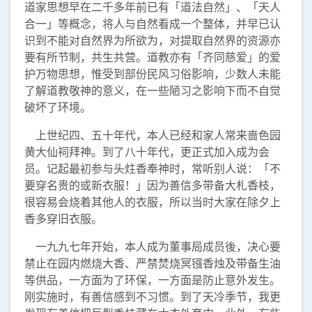
道家思想早在二千多年前已有「道法自然」、「天人
合一」等概念，将人与自然看成一个整体，并早已认
识到不能对自然界为所欲为，对提取自然界的资源亦
要有所节制，共生共营。道教亦有「齐同慈爱」的爱
护万物思想，惟受到部份民风习俗影响，少数人未能
了解道教敬神的意义，在一些陋习之影响下而不自觉
破坏了环境。
上世纪四、五十年代，本人已经和家人常来啬色园
黄大仙祠拜神。到了八十年代，更正式加入成为会
员。记起最初参与头炷香奉神时，常听别人说：「不
要穿名贵的或新衣服！」因为善信多带备大札香枝，
很容易会烧着其他人的衣服，所以当时大家在除夕上
香多穿旧衣服。
一九九七年开始，本人成为董事局成员後，决心要
禁止在园内燃烧大香、严禁焚烧冥镪香烛及带备生油
等供品，一方面为了环保，一方面是防止意外发生。
刚实施时，有善信感到不习惯。到了天冷季节，我更