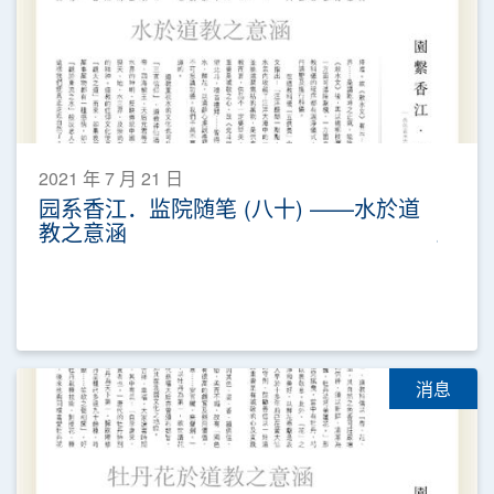
2021 年 7 月 21 日
园系香江．监院随笔 (八十) ——水於道
教之意涵
消息