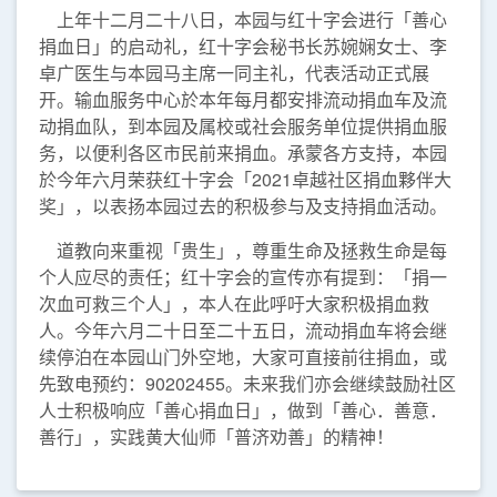
上年十二月二十八日，本园与红十字会进行「善心
捐血日」的启动礼，红十字会秘书长苏婉娴女士、李
卓广医生与本园马主席一同主礼，代表活动正式展
开。输血服务中心於本年每月都安排流动捐血车及流
动捐血队，到本园及属校或社会服务单位提供捐血服
务，以便利各区市民前来捐血。承蒙各方支持，本园
於今年六月荣获红十字会「2021卓越社区捐血夥伴大
奖」，以表扬本园过去的积极参与及支持捐血活动。
道教向来重视「贵生」，尊重生命及拯救生命是每
个人应尽的责任；红十字会的宣传亦有提到：「捐一
次血可救三个人」，本人在此呼吁大家积极捐血救
人。今年六月二十日至二十五日，流动捐血车将会继
续停泊在本园山门外空地，大家可直接前往捐血，或
先致电预约：90202455。未来我们亦会继续鼓励社区
人士积极响应「善心捐血日」，做到「善心．善意．
善行」，实践黄大仙师「普济劝善」的精神！