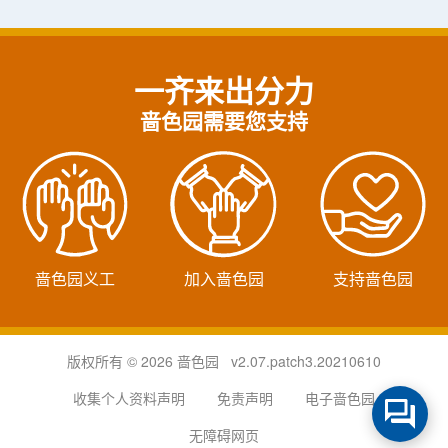
一齐来出分力
啬色园需要您支持
啬色园义工
加入啬色园
支持啬色园
版权所有 © 2026 啬色园 v2.07.patch3.20210610
收集个人资料声明
免责声明
电子啬色园
无障碍网页