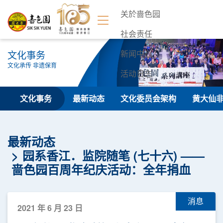
关於啬色园
社会责任
文化事务
新闻中心
文化承传 非遗保育
活动日志
联络我们
文化事务
最新动态
文化委员会架构
黄大仙
最新动态
园系香江．监院随笔 (七十六) ——
啬色园百周年纪庆活动：全年捐血
消息
2021 年 6 月 23 日