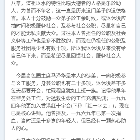
八章，道祖以水的特性比喻大德者的人格是乐於助
人，为善而不争名，这一直是历来道门弟子的道德格
言。本人十分鼓励一众弟子於工余时候，或退休後应
抽时间积极服务社会，及参与社会公职，尽量将自己
的才能无私贡献大众。过往本人曾担任的公职及社会
义务等工作也是多不胜数的，而现在仍担任的公职及
服务社团最少也有数十项，所以我退休後从来没有给
自己停下来，而是希望尽量回馈社会，服务社会大
众。
今届啬色园主席马泽华是本人的徒弟，一向积极参
与义工服务，身兼公职也有二十多项，退休後差不多
每天都要开会，忙碌程度犹如上班一族。记得他早年
在警务处工作，对拯救生命的工作充满热诚；一九九
四年他更加入香港红十字会(下称「红十字会」)，现在
已是核心讲师。他曾提及，一九六九年已第一次捐
血，当时还是十多岁的年轻人，但已经有一颗热心助
人的心。