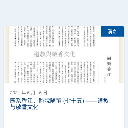
消息
2021 年 6 月 16 日
园系香江．监院随笔 (七十五) ——道教
与敬香文化