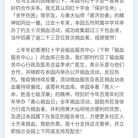
在马主席的因缘接引下，本园与红十字会一直有良
好的合作关系。我尤其认同红十字会「保护生命」、
「关怀伤困」等宗旨，与黄大仙师「普济劝善」的精
神如同出一辙。过去十年来，本园五所附属中学共举
办了约五十次捐血活动，成功收集超过三千包血液，
当中招募了逾二千三百位首次捐血者，成绩斐然！
上年年初香港红十字会输血服务中心（下称「输血
服务中心」）的血库已告急，我们即时约见了输血服
务中心行政及医务总监李卓广医生，表示乐意与他们
合作，并随即在本园内举办公开捐血活动，反应热
烈。惟疫情持续反覆，流动捐血服务及各区捐血站收
血量持续偏低，亟需补充血库。本园本着「救人一
命，胜造七级浮屠」的精神，特别於今年百周年纪庆
年举办「善心捐血日」全年捐血活动，鼓励市民身体
力行成为捐血者，并利用黄大仙祠地点便利的优势，
及透过本园属下在各区的服务单位，方便更多社区人
士齐来捐血，救助伤患。我十分支持这次善举，并立
即指示全园上下同道支持及配合！