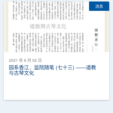
消息
2021 年 6 月 02 日
园系香江．监院随笔 (七十三) ——道教
与古琴文化