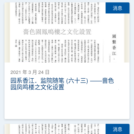
消息
2021 年 3 月 24 日
园系香江．监院随笔 (六十三) ——啬色
园凤鸣楼之文化设置
消息