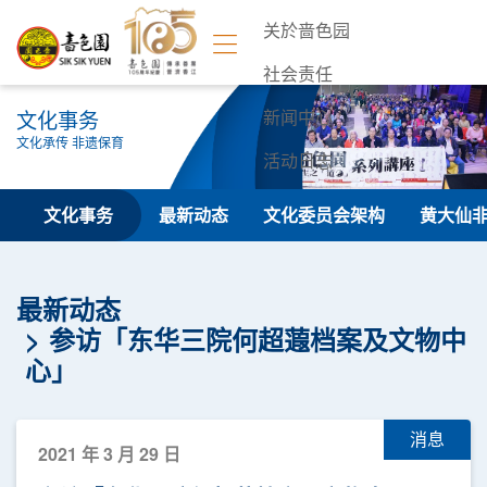
关於啬色园
社会责任
文化事务
新闻中心
文化承传 非遗保育
活动日志
联络我们
文化事务
最新动态
文化委员会架构
黄大仙
最新动态
参访「东华三院何超蕸档案及文物中
心」
消息
2021 年 3 月 29 日