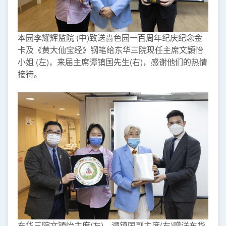
本园李耀辉监院 (中)致送啬色园一百周年纪庆纪念金
卡及《黄大仙宝经》钢笔给东华三院现任主席文頴怡
小姐 (左)，来届主席谭镇国先生(右)，感谢他们的热情
接待。
东华三院文頴怡主席(左)，谭镇国副主席(右)赠送东华