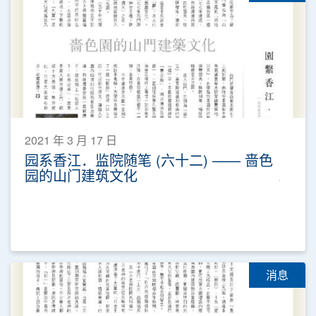
2021 年 3 月 17 日
园系香江．监院随笔 (六十二) —— 啬色
园的山门建筑文化
消息