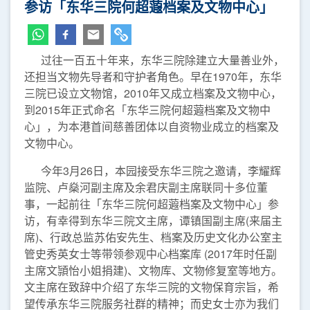
参访「东华三院何超蕸档案及文物中心」
过往一百五十年来，东华三院除建立大量善业外，
还担当文物先导者和守护者角色。早在1970年，东华
三院已设立文物馆，2010年又成立档案及文物中心，
到2015年正式命名「东华三院何超蕸档案及文物中
心」，为本港首间慈善团体以自资物业成立的档案及
文物中心。
今年3月26日，本园接受东华三院之邀请，李耀辉
监院、卢燊河副主席及余君庆副主席联同十多位董
事，一起前往「东华三院何超蕸档案及文物中心」参
访，有幸得到东华三院文主席，谭镇国副主席(来届主
席)、行政总监苏佑安先生、档案及历史文化办公室主
管史秀英女士等带领参观中心档案库 (2017年时任副
主席文頴怡小姐捐建)、文物库、文物修复室等地方。
文主席在致辞中介绍了东华三院的文物保育宗旨，希
望传承东华三院服务社群的精神；而史女士亦为我们