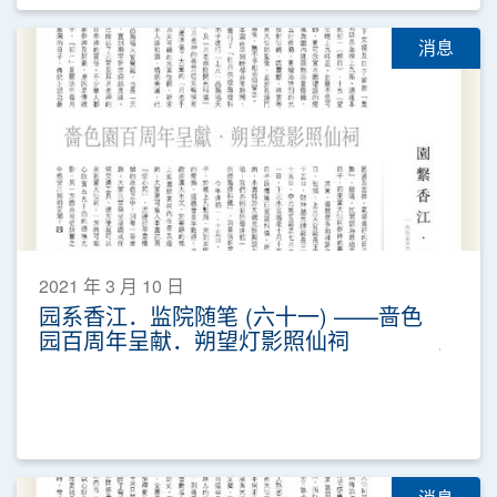
消息
2021 年 3 月 10 日
园系香江．监院随笔 (六十一) ——啬色
园百周年呈献．朔望灯影照仙祠