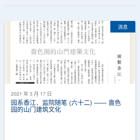
消息
2021 年 3 月 17 日
园系香江．监院随笔 (六十二) —— 啬色
园的山门建筑文化