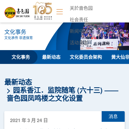
关於啬色园
社会责任
文化事务
新闻中心
文化承传 非遗保育
活动日志
联络我们
文化事务
最新动态
文化委员会架构
黄大仙
最新动态
园系香江．监院随笔 (六十三) ——
啬色园凤鸣楼之文化设置
消息
2021 年 3 月 24 日