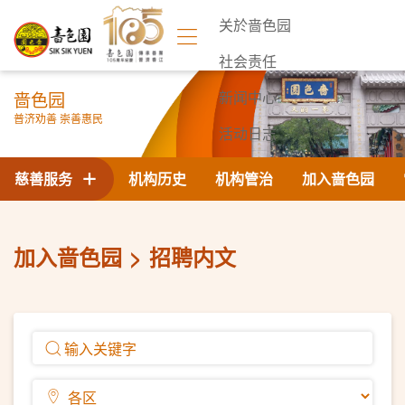
关於啬色园
社会责任
啬色园
新闻中心
普济劝善 崇善惠民
活动日志
联络我们
慈善服务
机构历史
机构管治
加入啬色园
加入啬色园
招聘内文