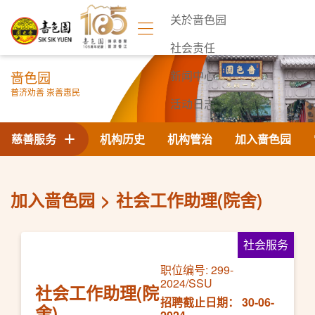
关於啬色园
社会责任
啬色园
新闻中心
普济劝善 崇善惠民
活动日志
联络我们
慈善服务
机构历史
机构管治
加入啬色园
加入啬色园
社会工作助理(院舍)
社会服务
职位编号: 299-
2024/SSU
社会工作助理(院
招聘截止日期： 30-06-
舍)