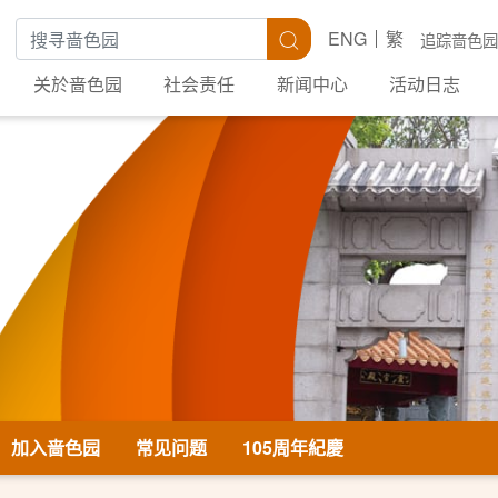
搜寻关键字
搜寻
ENG
繁
追踪啬色园
关於啬色园
社会责任
新闻中心
活动日志
加入啬色园
常见问题
105周年紀慶