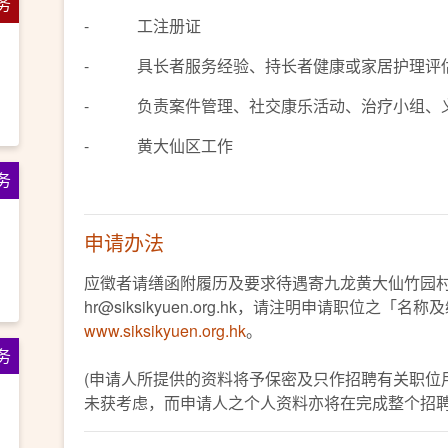
务
- 工注册证
- 具长者服务经验、持长者健康或家居护理评
- 负责案件管理、社交康乐活动、治疗小组、义
- 黄大仙区工作
务
申请办法
应徵者请缮函附履历及要求待遇寄九龙黄大仙竹园
hr@siksikyuen.org.hk，请注明申请职位之「名
www.siksikyuen.org.hk
。
务
(申请人所提供的资料将予保密及只作招聘有关职位
未获考虑，而申请人之个人资料亦将在完成整个招