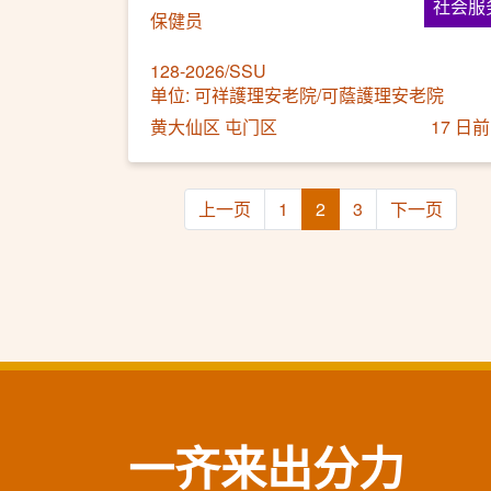
社会服
保健员
128-2026/SSU
单位: 可祥護理安老院/可蔭護理安老院
黄大仙区 屯门区
17 日前
上一页
1
2
3
下一页
一齐来出分力