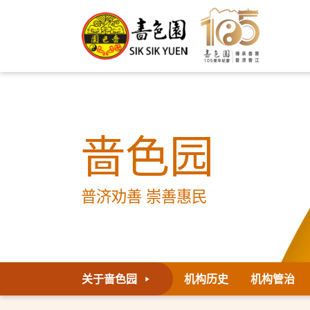
啬色园
普济劝善 崇善惠民
关于啬色园
机构历史
机构管治