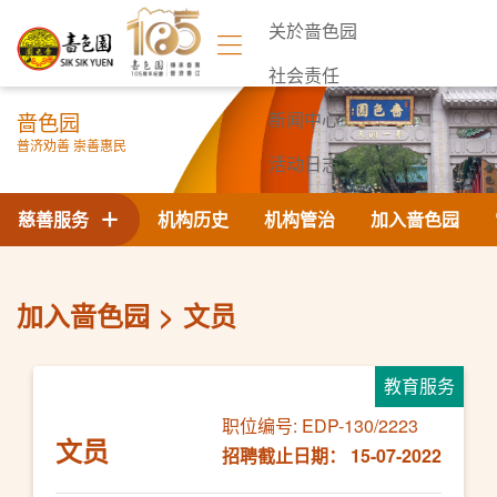
关於啬色园
社会责任
啬色园
新闻中心
普济劝善 崇善惠民
活动日志
联络我们
慈善服务
机构历史
机构管治
加入啬色园
加入啬色园
文员
教育服务
职位编号: EDP-130/2223
文员
招聘截止日期： 15-07-2022