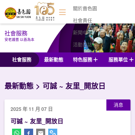
關於嗇色園
社會責任
社會服務
新聞中心
安老護耆 以善為本
活動日誌
聯絡我們
社會服務
最新動態
特色服務
服務單位
最新動態
可誠 ~ 友里_開放日
消息
2025 年 11 月 07 日
可誠 ~ 友里_開放日