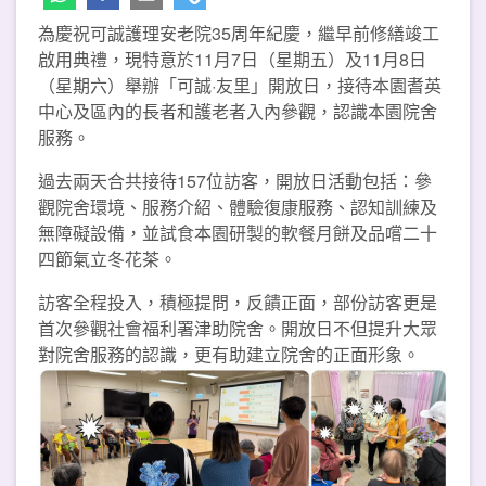
為慶祝可誠護理安老院35周年紀慶，繼早前修繕竣工
啟用典禮，現特意於11月7日（星期五）及11月8日
（星期六）舉辦「可誠·友里」開放日，接待本園耆英
中心及區內的長者和護老者入內參觀，認識本園院舍
服務。
過去兩天合共接待157位訪客，開放日活動包括：參
觀院舍環境、服務介紹、體驗復康服務、認知訓練及
無障礙設備，並試食本園研製的軟餐月餅及品嚐二十
四節氣立冬花茶。
訪客全程投入，積極提問，反饋正面，部份訪客更是
首次參觀社會福利署津助院舍。開放日不但提升大眾
對院舍服務的認識，更有助建立院舍的正面形象。