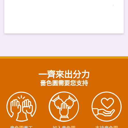
一齊來出分力
嗇色園需要您支持
嗇色園義工
加入嗇色園
支持嗇色園