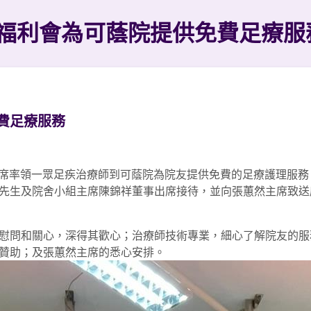
福利會為可蔭院提供免費足療服
費足療服務
然主席率領一眾足疾治療師到可蔭院為院友提供免費的足療護理服
先生及院舍小組主席陳錦祥董事出席接待，並向張蕙然主席致送
慰問和關心，深得其歡心；治療師技術專業，細心了解院友的服
贊助；及張蕙然主席的悉心安排。