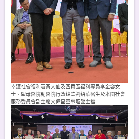
幸獲社會福利署黃大仙及西貢區福利專員李金容女
士、聖母醫院副醫院行政總監劉紹華醫生及本園社會
服務委員會副主席文偉昌董事蒞臨主禮