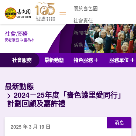
關於嗇色園
社會責任
社會服務
新聞中心
安老護耆 以善為本
活動日誌
聯絡我們
社會服務
最新動態
特色服務
服務單位
最新動態
2024－25年度「嗇色護里愛同行」
計劃回顧及嘉許禮
消息
2025 年 3 月 19 日