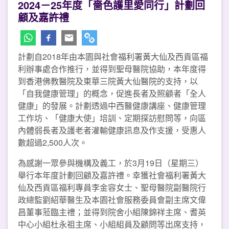
2024－25年度「嗇色護里愛同行」計劃回
顧及嘉許禮
計劃自2018年由本園與社會福利署黃大仙及西貢區福
利辦事處合作推行，並得到聖母醫院協助，本年度得
到香港佛教醫院及東華三院黃大仙醫院的支持，以
「自我健康管理」的概念，促進長者及照顧者「全人
健康」的發展。計劃透過中西醫健康講座、健康管理
工作坊、「健康大使」培訓、定期探訪慰問等，向區
內體弱長者及護老者灌輸健康訊息及作支援，受惠人
數超過2,500人次。
為感謝一眾參與機構及義工，於3月19日（星期三）
舉行本年度計劃回顧及嘉許禮。幸獲社會福利署黃大
仙及西貢區福利專員李金容女士、聖母醫院副醫院行
政總監劉紹華醫生及本園社會服務委員會副主席文偉
昌董事蒞臨主禮；並得到院舍小組陳錦祥主席、耆英
中心小組杜永祖主席、小組組員及顧問等出席支持，