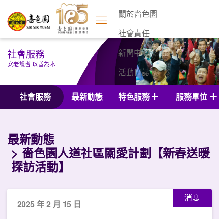
關於嗇色園
社會責任
社會服務
新聞中心
安老護耆 以善為本
活動日誌
聯絡我們
社會服務
最新動態
特色服務
服務單位
最新動態
嗇色園人道社區關愛計劃【新春送暖
探訪活動】
消息
2025 年 2 月 15 日