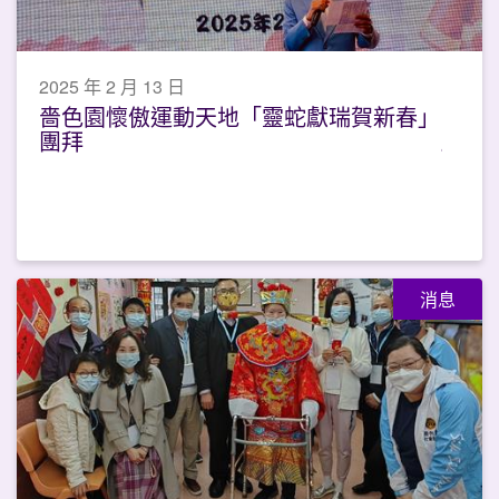
2025 年 2 月 13 日
嗇色園懷傲運動天地「靈蛇獻瑞賀新春」
團拜
消息