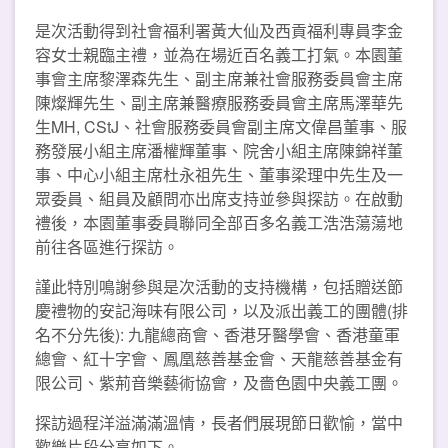
是次活動得到社會福利署黃大仙及西貢福利專員李金
容女士親臨主禮，並為在場近百名義工打氣。本園董
事會主席黎澤森先生、副主席兼社會服務委員會主席
陳燦輝先生、副主席兼醫療服務委員會主席馬澤華先
生MH, CStJ、社會服務委員會副主席文偉昌董事、服
務發展小組主席潘權輝董事、院舍小組主席陳錦祥董
事、中心小組主席杜永祖先生、董事梁理中先生及一
眾委員、組員及顧問亦出席支持並參與探訪。在啟動
禮後，本園董事委員聯同全部百多名義工浩浩蕩蕩地
前往各區進行探訪。
謹此特別鳴謝參與是次活動的支持機構，包括贈送節
慶禮物的安記海味有限公司，以及派出義工的團體(排
名不分先後): 九龍總商會、香港牙醫學會、香港童軍
總會、紅十字會、鳳凰慈善基金會、天龍慈善基金有
限公司、紫荊音樂藝術協會，及嗇色園中央義工團。
探訪過程洋溢滿滿溫情，長者們展現節日歡愉，當中
歡樂片段分享如下。