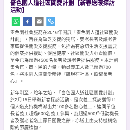
嗇色園人道社區關愛計劃【新春送暖探訪
活動】
嗇色園社會服務在2016年開展「嗇色園人道社區關愛
計劃」，旨在為缺乏支援的獨居、雙老長者及護老者
家庭提供關愛支援服務，包括為有急切生活支援需要
的個案提供援助、促進健康、社區關愛與心靈關懷，
至今已為超過4500名長者及護老者提供服務。本計劃
集合官、商、民的力量，動員義工人數已超過700
名，將本園人道關愛精神『體現在社區，照耀長者
心』。
新年剛至，蛇年之始，「嗇色園人道社區關愛計劃」
於2月15日舉辦新春探訪活動。是次義工探訪獲得11
個人道支持機構派出共100多名熱心義工，連同單位
長者義工超過500名義工參與，為超過500戶低動機長
者及護老者送上節日關愛之餘，亦送上由支持機構送
贈的節慶禮物。