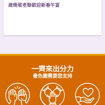
歲晚敬老聯歡迎新春午宴
一齊來出分力
嗇色園需要您支持