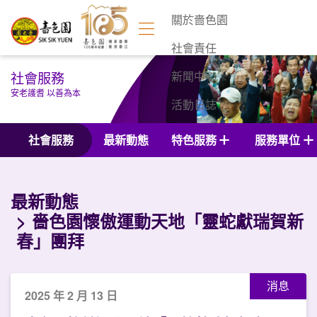
關於嗇色園
社會責任
社會服務
新聞中心
安老護耆 以善為本
活動日誌
聯絡我們
社會服務
最新動態
特色服務
服務單位
最新動態
嗇色園懷傲運動天地「靈蛇獻瑞賀新
春」團拜
消息
2025 年 2 月 13 日