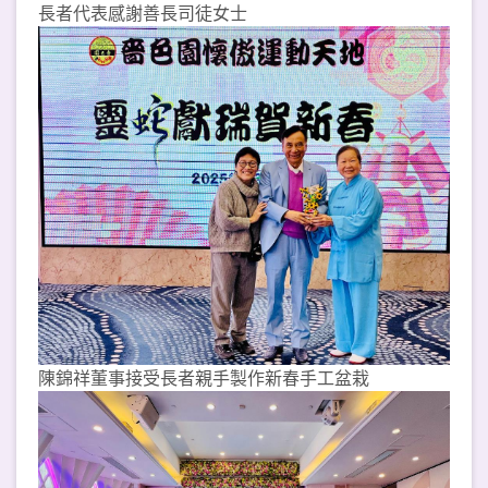
長者代表感謝善長司徒女士
陳錦祥董事接受長者親手製作新春手工盆栽