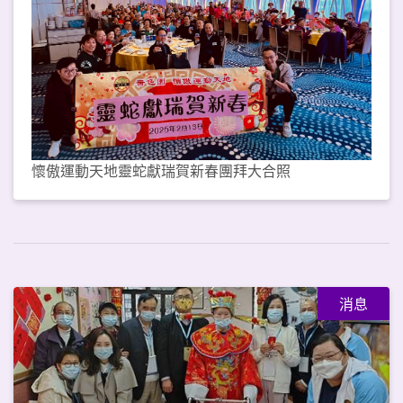
懷傲運動天地靈蛇獻瑞賀新春團拜大合照
消息