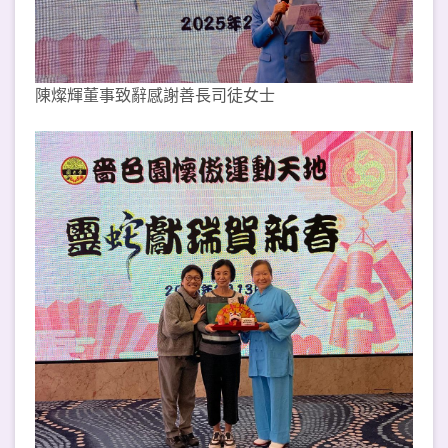
陳燦輝董事致辭感謝善長司徒女士