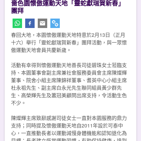
嗇色園懷傲運動天地「靈蛇獻瑞賀新春」
團拜
春回大地，本園懷傲運動天地特意於2月13日（正月
十六）舉行「靈蛇獻瑞賀新春」團拜活動，與一眾懷
傲運動天地會員共慶新歲。
活動有幸得到懷傲運動天地善長司徒碧珠女士蒞臨支
持、本園董事會副主席兼社會服務委員會主席陳燦輝
董事、院舍小組主席陳錦祥董事、耆英中心小組主席
杜永祖先生、副主席白永光先生聯同組員黃少群先
生、高榮輝先生及蕭冠美顧問出席支持，令活動生色
不少。
陳燦輝主席致辭感謝司徒女士一直對本園服務的鼎力
支持；同時提及懷傲運動天地自2011年設於可泰中
心，一直推動長者以運動減慢身體機能和認知退化為
目標；長者建立恆常運動習慣，有助保持健康，達到