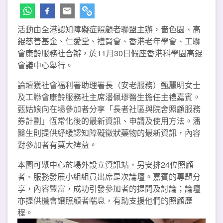
活動由全港認知障礙症照顧者聯盟主辦，嗇色園、高
錕慈善基金、仁愛堂、禮賢會、香港老年學會、工聯
會康齡服務社合辦，於11月30日假座香港科學園高錕
會議中心舉行。
論壇獲社會福利署助理署長（安老服務）甄麗明女士
及工聯會康齡服務社主席潘佩璆醫生擔任主禮嘉賓。
甄姑娘向在場參加者分享「長者社區與院舍照顧服務
券計劃」恆常化後的最新資訊、申請及使用方法。潘
醫生則提供紓緩認知障礙徵狀藥物的最新資訊，內容
對參加者有莫大裨益。
本園可聚中心於場外設立資訊站，另安排24位照顧
者、服務發展小組組員出席是次論壇。嘉賓的專題分
享，內容豐富，成功引發參加者的提問及討論；論壇
亦提供機會讓照顧者喘息，有助支援他們的照顧歷
程。